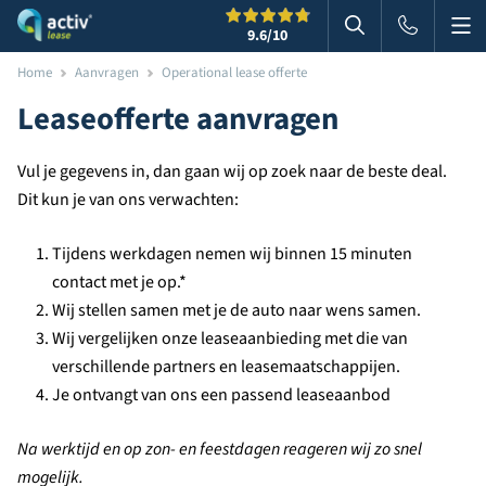
Me
Zoeken
9.6
/10
Zoeken in websi
Home
Aanvragen
Operational lease offerte
Leaseofferte aanvragen
Vul je gegevens in, dan gaan wij op zoek naar de beste deal.
Dit kun je van ons verwachten:
Tijdens werkdagen nemen wij binnen 15 minuten
contact met je op.*
Wij stellen samen met je de auto naar wens samen.
Wij vergelijken onze leaseaanbieding met die van
verschillende partners en leasemaatschappijen.
Je ontvangt van ons een passend leaseaanbod
Na werktijd en op zon- en feestdagen reageren wij zo snel
mogelijk.