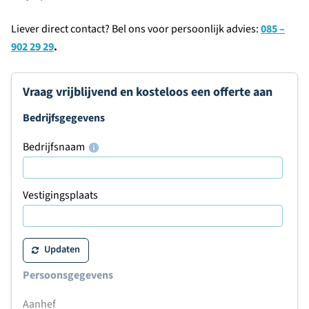
Liever direct contact? Bel ons voor persoonlijk advies:
085 –
902 29 29
.
Vraag vrijblijvend en kosteloos een offerte aan
Bedrijfsgegevens
Bedrijfsnaam
Vestigingsplaats
Updaten
Persoonsgegevens
Aanhef