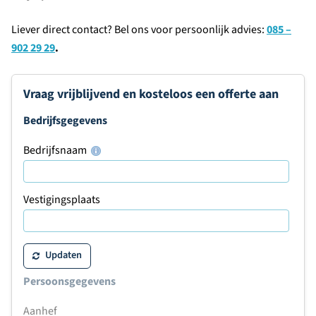
Liever direct contact? Bel ons voor persoonlijk advies:
085 –
902 29 29
.
Vraag vrijblijvend en kosteloos een offerte aan
Bedrijfsgegevens
Bedrijfsnaam
Vestigingsplaats
Updaten
Persoonsgegevens
Aanhef