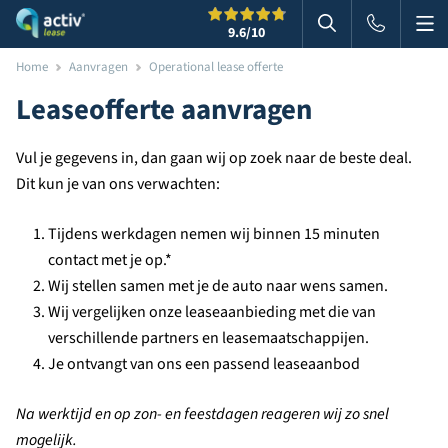
Me
Zoeken
9.6
/10
Zoeken in websi
Home
Aanvragen
Operational lease offerte
Leaseofferte aanvragen
Vul je gegevens in, dan gaan wij op zoek naar de beste deal.
Dit kun je van ons verwachten:
Tijdens werkdagen nemen wij binnen 15 minuten
contact met je op.*
Wij stellen samen met je de auto naar wens samen.
Wij vergelijken onze leaseaanbieding met die van
verschillende partners en leasemaatschappijen.
Je ontvangt van ons een passend leaseaanbod
Na werktijd en op zon- en feestdagen reageren wij zo snel
mogelijk.