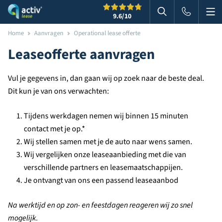
Me
Zoeken
9.6
/10
Zoeken in websi
Home
Aanvragen
Operational lease offerte
Leaseofferte aanvragen
Vul je gegevens in, dan gaan wij op zoek naar de beste deal.
Dit kun je van ons verwachten:
Tijdens werkdagen nemen wij binnen 15 minuten
contact met je op.*
Wij stellen samen met je de auto naar wens samen.
Wij vergelijken onze leaseaanbieding met die van
verschillende partners en leasemaatschappijen.
Je ontvangt van ons een passend leaseaanbod
Na werktijd en op zon- en feestdagen reageren wij zo snel
mogelijk.