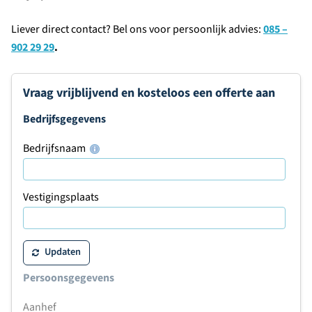
Liever direct contact? Bel ons voor persoonlijk advies:
085 –
902 29 29
.
Vraag vrijblijvend en kosteloos een offerte aan
Bedrijfsgegevens
Bedrijfsnaam
Vestigingsplaats
Updaten
Persoonsgegevens
Aanhef