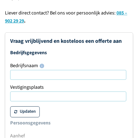
Liever direct contact? Bel ons voor persoonlijk advies:
085 –
902 29 29
.
Vraag vrijblijvend en kosteloos een offerte aan
Bedrijfsgegevens
Bedrijfsnaam
Vestigingsplaats
Updaten
Persoonsgegevens
Aanhef