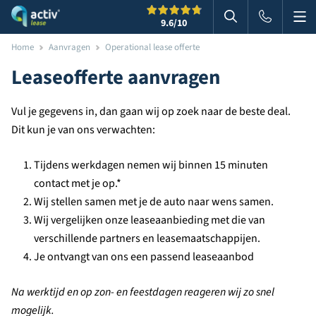
Me
Zoeken
9.6
/10
Zoeken in websi
Home
Aanvragen
Operational lease offerte
Leaseofferte aanvragen
Vul je gegevens in, dan gaan wij op zoek naar de beste deal.
Dit kun je van ons verwachten:
Tijdens werkdagen nemen wij binnen 15 minuten
contact met je op.*
Wij stellen samen met je de auto naar wens samen.
Wij vergelijken onze leaseaanbieding met die van
verschillende partners en leasemaatschappijen.
Je ontvangt van ons een passend leaseaanbod
Na werktijd en op zon- en feestdagen reageren wij zo snel
mogelijk.