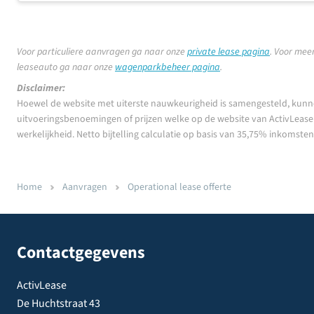
Voor particuliere aanvragen ga naar onze
private lease pagina
.
Voor meer
leaseauto ga naar onze
wagenparkbeheer pagina
.
Disclaimer:
Hoewel de website met uiterste nauwkeurigheid is samengesteld, kunn
uitvoeringsbenoemingen of prijzen welke op de website van ActivLease z
werkelijkheid. Netto bijtelling calculatie op basis van 35,75% inkomste
Home
Aanvragen
Operational lease offerte
Contactgegevens
ActivLease
De Huchtstraat 43