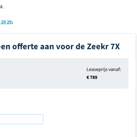
k.
 29 29
.
een offerte aan voor de Zeekr 7X
Leaseprijs vanaf:
€ 789