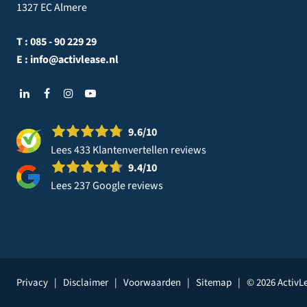
1327 EC Almere
T :
085 - 90 229 29
E :
info@activlease.nl
9.6
/10
Lees 433 Klantenvertellen reviews
9.4
/10
Lees 237 Google reviews
Privacy
|
Disclaimer
|
Voorwaarden
|
Sitemap
|
© 2026 ActivL