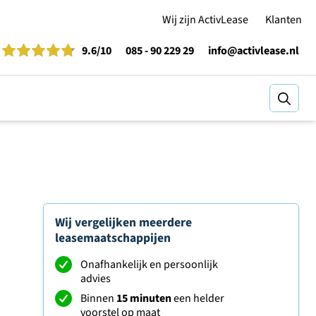
Wij zijn ActivLease
Klanten
9.6
/10
085 - 90 229 29
info@activlease.nl
Zoeke
Wij vergelijken meerdere
leasemaatschappijen
Onafhankelijk en persoonlijk
advies
Binnen
15 minuten
een helder
voorstel op maat