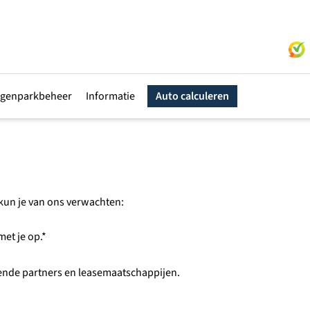
genparkbeheer
Informatie
Auto calculeren
t kun je van ons verwachten:
et je op.*
lende partners en leasemaatschappijen.