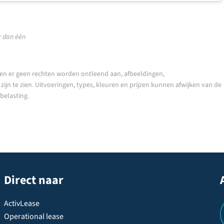
 dan één
en er geen rechten worden ontleend aan, afbeeldingen,
ijn te zien. Uitvoeringen, types, kleuren en prijzen kunnen afwijken van de
nbelasting.
Direct naar
ActivLease
Operational lease