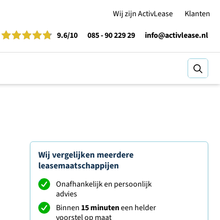
Wij zijn ActivLease
Klanten
9.6
/10
085 - 90 229 29
info@activlease.nl
Zoeke
Wij vergelijken meerdere
leasemaatschappijen
Onafhankelijk en persoonlijk
advies
Binnen
15 minuten
een helder
voorstel op maat