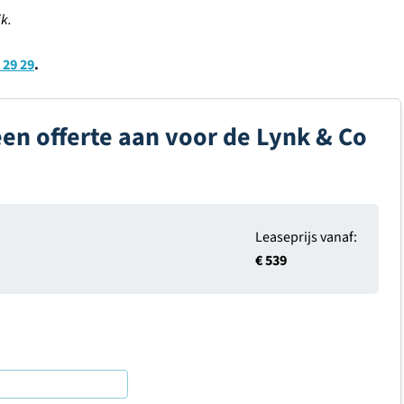
k.
 29 29
.
een offerte aan voor de Lynk & Co
Leaseprijs vanaf:
€ 539