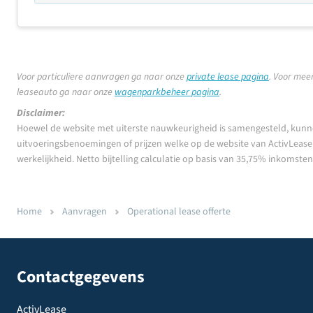
Voor particuliere aanvragen ga naar onze
private lease pagina
.
Voor meer
leaseauto ga naar onze
wagenparkbeheer pagina
.
Disclaimer:
Hoewel de website met uiterste nauwkeurigheid is samengesteld, kunn
uitvoeringsbenoemingen of prijzen welke op de website van ActivLease z
werkelijkheid. Netto bijtelling calculatie op basis van 35,75% inkomste
Home
Aanvragen
Operational lease offerte
Contactgegevens
ActivLease