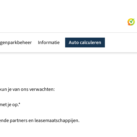
genparkbeheer
Informatie
Auto calculeren
t kun je van ons verwachten:
et je op.*
lende partners en leasemaatschappijen.