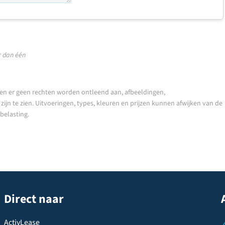
 dan één
en er geen rechten worden ontleend aan, afbeeldingen,
ijn te zien. Uitvoeringen, types, kleuren en prijzen kunnen afwijken van de
nbelasting.
Direct naar
ActivLease