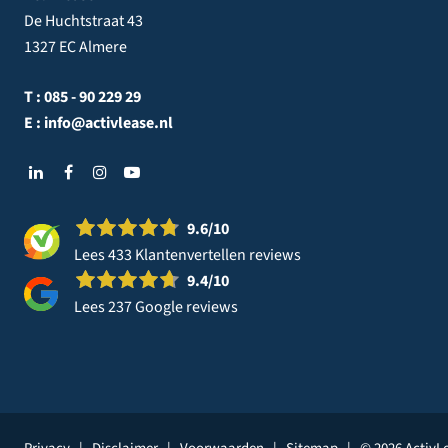
De Huchtstraat 43
1327 EC Almere
T :
085 - 90 229 29
E :
info@activlease.nl
9.6
/10
Lees 433 Klantenvertellen reviews
9.4
/10
Lees 237 Google reviews