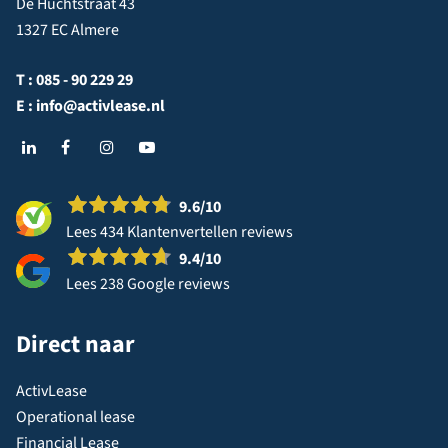
De Huchtstraat 43
1327 EC Almere
T :
085 - 90 229 29
E :
info@activlease.nl
9.6
/10
Lees 434 Klantenvertellen reviews
9.4
/10
Lees 238 Google reviews
Direct naar
ActivLease
Operational lease
Financial Lease