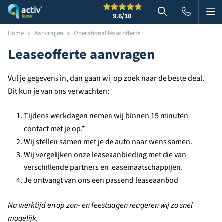
Me
Zoeken
9.6
/10
Zoeken in websi
Home
Aanvragen
Operational lease offerte
Leaseofferte aanvragen
Vul je gegevens in, dan gaan wij op zoek naar de beste deal.
Dit kun je van ons verwachten:
Tijdens werkdagen nemen wij binnen 15 minuten
contact met je op.*
Wij stellen samen met je de auto naar wens samen.
Wij vergelijken onze leaseaanbieding met die van
verschillende partners en leasemaatschappijen.
Je ontvangt van ons een passend leaseaanbod
Na werktijd en op zon- en feestdagen reageren wij zo snel
mogelijk.