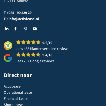
1327 EC Almere
T :
085 - 90 229 29
E :
info@activlease.nl
9.6
/10
Lees 433 Klantenvertellen reviews
9.4
/10
Lees 237 Google reviews
Direct naar
ActivLease
Operational lease
Financial Lease
Short Lease