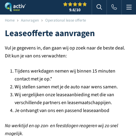
Me
Zoeken
9.6
/10
Zoeken in websi
Home
Aanvragen
Operational lease offerte
Leaseofferte aanvragen
Vul je gegevens in, dan gaan wij op zoek naar de beste deal.
Dit kun je van ons verwachten:
Tijdens werkdagen nemen wij binnen 15 minuten
contact met je op.*
Wij stellen samen met je de auto naar wens samen.
Wij vergelijken onze leaseaanbieding met die van
verschillende partners en leasemaatschappijen.
Je ontvangt van ons een passend leaseaanbod
Na werktijd en op zon- en feestdagen reageren wij zo snel
mogelijk.