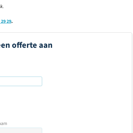
k.
 29 29
.
een offerte aan
aam