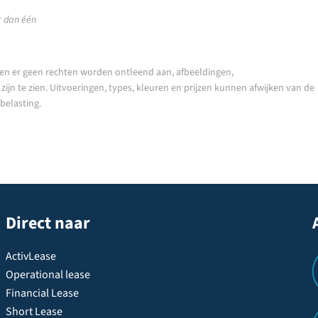
 dan één
en er geen rechten worden ontleend aan, afbeeldingen,
ijn te zien. Uitvoeringen, types, kleuren en prijzen kunnen afwijken van de
nbelasting.
Direct naar
ActivLease
Operational lease
Financial Lease
Short Lease