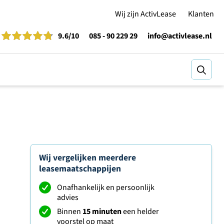
Wij zijn ActivLease
Klanten
9.6
/10
085 - 90 229 29
info@activlease.nl
Zoeke
Wij vergelijken meerdere
leasemaatschappijen
Onafhankelijk en persoonlijk
advies
Binnen
15 minuten
een helder
voorstel op maat