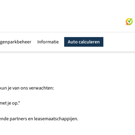
genparkbeheer
Informatie
Auto calculeren
t kun je van ons verwachten:
et je op.*
lende partners en leasemaatschappijen.