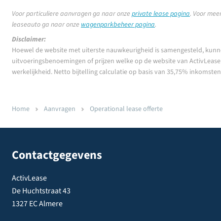
Voor particuliere aanvragen ga naar onze
private lease pagina
.
Voor meer
leaseauto ga naar onze
wagenparkbeheer pagina
.
Disclaimer:
Hoewel de website met uiterste nauwkeurigheid is samengesteld, kunn
uitvoeringsbenoemingen of prijzen welke op de website van ActivLease z
werkelijkheid. Netto bijtelling calculatie op basis van 35,75% inkomste
Home
Aanvragen
Operational lease offerte
Contactgegevens
ActivLease
De Huchtstraat 43
1327 EC Almere