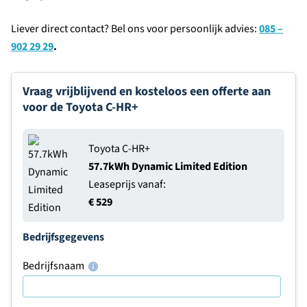
Liever direct contact? Bel ons voor persoonlijk advies:
085 –
902 29 29
.
Vraag vrijblijvend en kosteloos een offerte aan
voor de Toyota C-HR+
Toyota C-HR+
57.7kWh Dynamic Limited Edition
Leaseprijs vanaf:
€ 529
Bedrijfsgegevens
Bedrijfsnaam