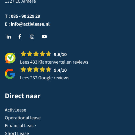
1327 EC Almere
T :
085 - 90 229 29
E :
info@activlease.nl
9.6
/10
Lees 433 Klantenvertellen reviews
9.4
/10
Lees 237 Google reviews
Direct naar
ActivLease
Operational lease
Financial Lease
Short Lease