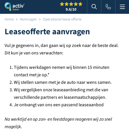
Me
Zoeken
9.6
/10
Zoeken in websi
Home
Aanvragen
Operational lease offerte
Leaseofferte aanvragen
Vul je gegevens in, dan gaan wij op zoek naar de beste deal.
Dit kun je van ons verwachten:
Tijdens werkdagen nemen wij binnen 15 minuten
contact met je op.*
Wij stellen samen met je de auto naar wens samen.
Wij vergelijken onze leaseaanbieding met die van
verschillende partners en leasemaatschappijen.
Je ontvangt van ons een passend leaseaanbod
Na werktijd en op zon- en feestdagen reageren wij zo snel
mogelijk.