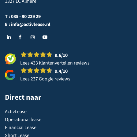
1327 EC Almere
T :
085 - 90 229 29
E :
info@activlease.nl
9.6
/10
Lees 433 Klantenvertellen reviews
9.4
/10
Lees 237 Google reviews
Direct naar
ActivLease
Operational lease
Financial Lease
Short Lease