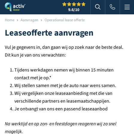
Me
Zoeken
9.6
/10
Zoeken in websi
Home
Aanvragen
Operational lease offerte
Leaseofferte aanvragen
Vul je gegevens in, dan gaan wij op zoek naar de beste deal.
Dit kun je van ons verwachten:
Tijdens werkdagen nemen wij binnen 15 minuten
contact met je op.*
Wij stellen samen met je de auto naar wens samen.
Wij vergelijken onze leaseaanbieding met die van
verschillende partners en leasemaatschappijen.
Je ontvangt van ons een passend leaseaanbod
Na werktijd en op zon- en feestdagen reageren wij zo snel
mogelijk.