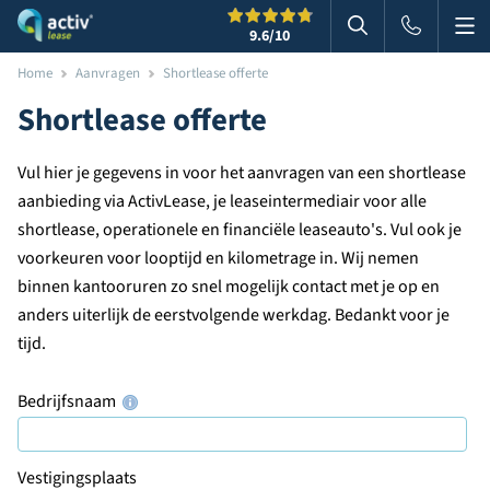
Me
Zoeken
9.6
/10
Zoeken in websi
Home
Aanvragen
Shortlease offerte
Shortlease offerte
Vul hier je gegevens in voor het aanvragen van een shortlease
aanbieding via ActivLease, je leaseintermediair voor alle
shortlease, operationele en financiële leaseauto's. Vul ook je
voorkeuren voor looptijd en kilometrage in. Wij nemen
binnen kantooruren zo snel mogelijk contact met je op en
anders uiterlijk de eerstvolgende werkdag. Bedankt voor je
tijd.
Bedrijfsnaam
Vestigingsplaats