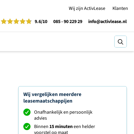
Wij zijn ActivLease
Klanten
9.6
/10
085 - 90 229 29
info@activlease.nl
Zoeke
Wij vergelijken meerdere
leasemaatschappijen
Onafhankelijk en persoonlijk
advies
Binnen
15 minuten
een helder
voorstel op maat