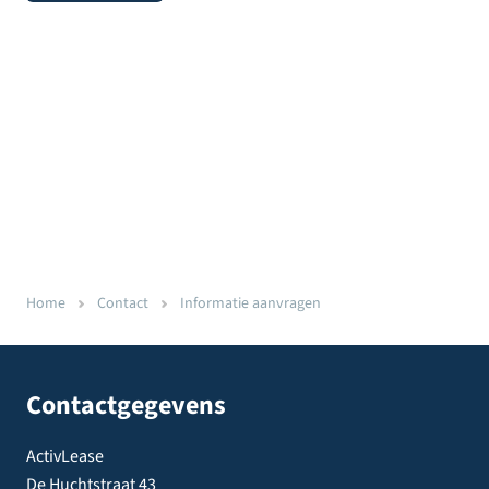
Home
Contact
Informatie aanvragen
Contactgegevens
ActivLease
De Huchtstraat 43