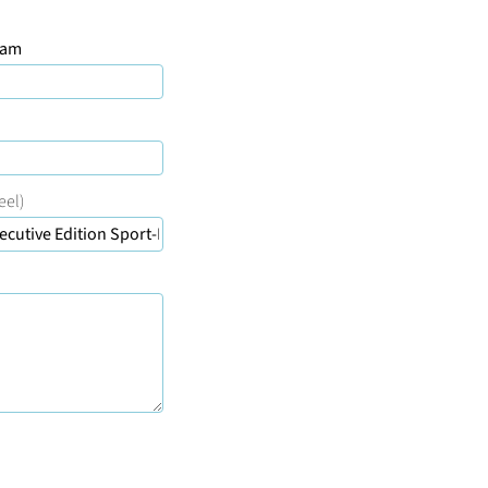
aam
eel)