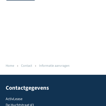
Home
Contact
Informatie aanvragen
Contactgegevens
ActivLease
De Huchtstraat 43