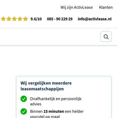
Wij zijn ActivLease
Klanten
9.6
/10
085 - 90 229 29
info@activlease.nl
Zoeke
Wij vergelijken meerdere
leasemaatschappijen
Onafhankelijk en persoonlijk
advies
Binnen
15 minuten
een helder
voorstel op maat