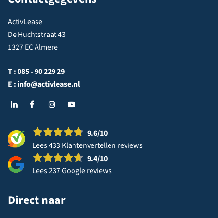
ActivLease
De Huchtstraat 43
1327 EC Almere
T :
085 - 90 229 29
E :
info@activlease.nl
9.6
/10
Lees 433 Klantenvertellen reviews
9.4
/10
Lees 237 Google reviews
Direct naar