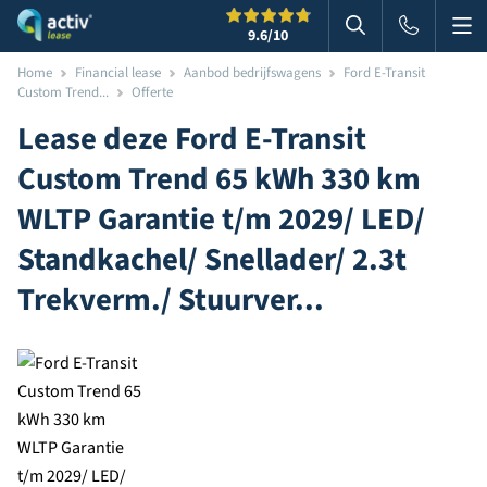
Me
Zoeken
9.6
/10
Zoeken in websi
Home
Financial lease
Aanbod bedrijfswagens
Ford E-Transit
Custom Trend...
Offerte
Lease deze
Ford
E-Transit
Custom Trend 65 kWh 330 km
WLTP Garantie t/m 2029/ LED/
Standkachel/ Snellader/ 2.3t
Trekverm./ Stuurver...