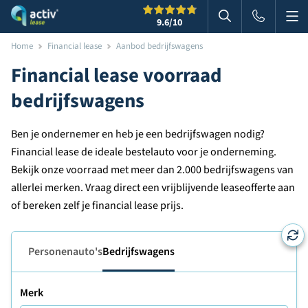
Me
Zoeken
9.6
/10
Zoeken in websi
Home
Financial lease
Aanbod bedrijfswagens
Financial lease voorraad
bedrijfswagens
Ben je ondernemer en heb je een bedrijfswagen nodig?
Financial lease de ideale bestelauto voor je onderneming.
Bekijk onze voorraad met meer dan 2.000 bedrijfswagens van
allerlei merken. Vraag direct een vrijblijvende leaseofferte aan
of bereken zelf je financial lease prijs.
Personenauto's
Bedrijfswagens
Merk