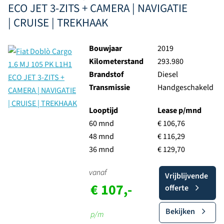
ECO JET 3-ZITS + CAMERA | NAVIGATIE
| CRUISE | TREKHAAK
Bouwjaar
2019
Kilometerstand
293.980
Brandstof
Diesel
Transmissie
Handgeschakeld
Looptijd
Lease p/mnd
60 mnd
€ 106,76
48 mnd
€ 116,29
36 mnd
€ 129,70
vanaf
Vrijblijvende
€ 107,-
offerte
Bekijken
p/m