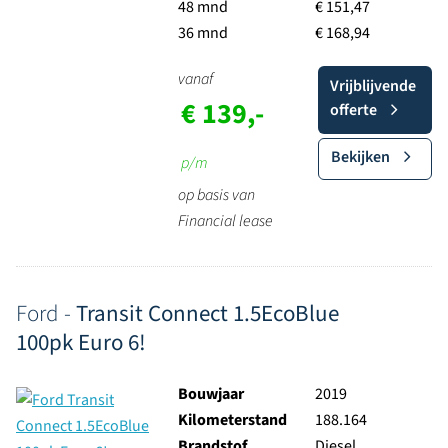
48 mnd
€ 151,47
36 mnd
€ 168,94
vanaf
Vrijblijvende
€ 139,-
offerte
Bekijken
p/m
op basis van
Financial lease
Ford -
Transit Connect 1.5EcoBlue
100pk Euro 6!
Bouwjaar
2019
Kilometerstand
188.164
Brandstof
Diesel