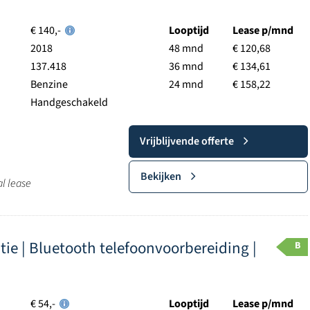
€ 140,-
Looptijd
Lease p/mnd
2018
48 mnd
€ 120,68
137.418
36 mnd
€ 134,61
Benzine
24 mnd
€ 158,22
Handgeschakeld
Vrijblijvende offerte
Bekijken
al lease
latie | Bluetooth telefoonvoorbereiding |
B
€ 54,-
Looptijd
Lease p/mnd