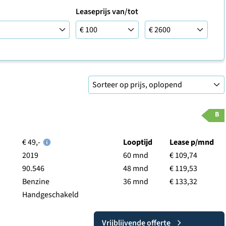
Leaseprijs van/tot
Leaseprijs tot
B
€ 49,-
Looptijd
Lease p/mnd
2019
60 mnd
€ 109,74
90.546
48 mnd
€ 119,53
Benzine
36 mnd
€ 133,32
Handgeschakeld
Vrijblijvende offerte