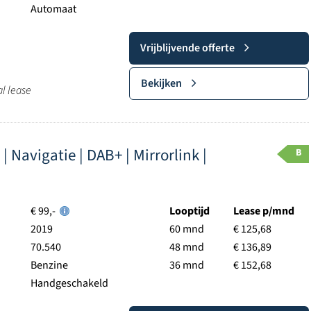
Automaat
Vrijblijvende offerte
Bekijken
al lease
 | Navigatie | DAB+ | Mirrorlink |
B
€ 99,-
Looptijd
Lease p/mnd
2019
60 mnd
€ 125,68
70.540
48 mnd
€ 136,89
Benzine
36 mnd
€ 152,68
Handgeschakeld