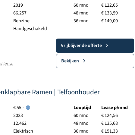
2019
60 mnd
€ 122,65
66.257
48 mnd
€ 133,59
Benzine
36 mnd
€ 149,00
Handgeschakeld
Vrijblijvende offerte
Bekijken
al lease
enklapbare Ramen | Telfoonhouder
€ 55,-
Looptijd
Lease p/mnd
2023
60 mnd
€ 124,56
12.462
48 mnd
€ 135,68
Elektrisch
36 mnd
€ 151,33