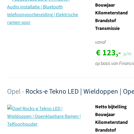
Bouwjaar
Kilometerstand
Brandstof
Transmissie
vanaf
€ 123,-
p/m
op basis van Financi
Opel -
Rocks-e Tekno LED | Wieldoppen | Op
Netto bijtelling
Bouwjaar
Kilometerstand
Brandstof