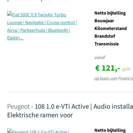
Netto bijtelling
Bouwjaar
Kilometerstand
Brandstof
Transmissie
vanaf
€ 121,-
p/m
op basis van Financi
Peugeot -
108 1.0 e-VTi Active | Audio instal
Elektrische ramen voor
Netto bijtelling