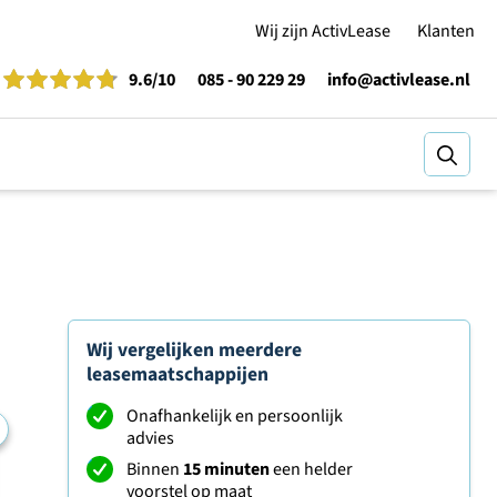
Wij zijn ActivLease
Klanten
9.6
/10
085 - 90 229 29
info@activlease.nl
Zoeke
Wij vergelijken meerdere
leasemaatschappijen
Onafhankelijk en persoonlijk
advies
Binnen
15 minuten
een helder
voorstel op maat