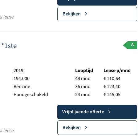
Bekijken
al lease
 *1ste
A
2019
Looptijd
Lease p/mnd
194.000
48 mnd
€ 110,64
Benzine
36 mnd
€ 123,40
Handgeschakeld
24 mnd
€ 145,05
Vrijblijvende offerte
Bekijken
al lease