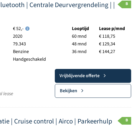
 Bluetooth | Centrale Deurvergrendeling | |
B
€ 52,-
Looptijd
Lease p/mnd
2020
60 mnd
€ 118,75
79.343
48 mnd
€ 129,34
Benzine
36 mnd
€ 144,27
Handgeschakeld
Vrijblijvende offerte
Bekijken
al lease
ie | Cruise control | Airco | Parkeerhulp
B