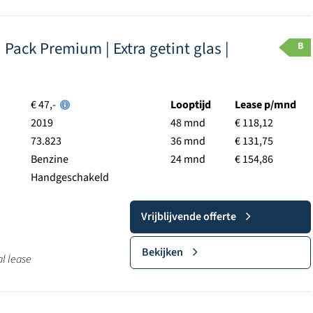
 Pack Premium | Extra getint glas |
B
€ 47,-
Looptijd
Lease p/mnd
2019
48 mnd
€ 118,12
73.823
36 mnd
€ 131,75
Benzine
24 mnd
€ 154,86
Handgeschakeld
Vrijblijvende offerte
Bekijken
al lease