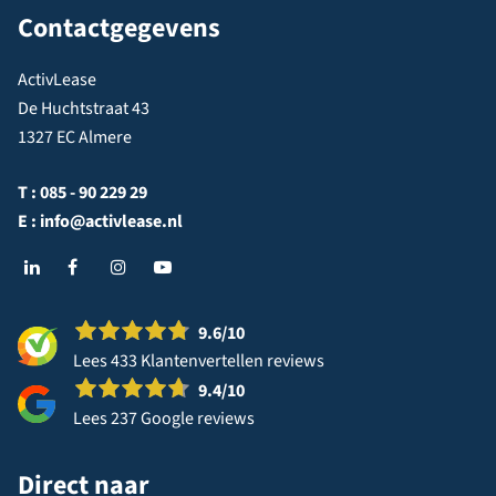
Contactgegevens
ActivLease
De Huchtstraat 43
1327 EC Almere
T :
085 - 90 229 29
E :
info@activlease.nl
9.6
/10
Lees 433 Klantenvertellen reviews
9.4
/10
Lees 237 Google reviews
Direct naar