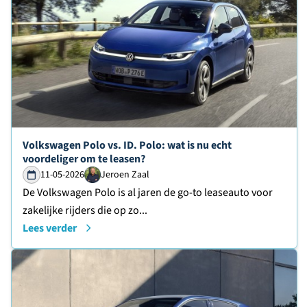
Lees verder over
Volkswagen Polo vs. ID. Polo: wat is nu echt
voordeliger om te leasen?
11-05-2026
Jeroen Zaal
De Volkswagen Polo is al jaren de go-to leaseauto voor
zakelijke rijders die op zo...
Lees verder