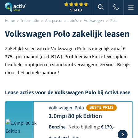
Me
Zoeken
9.6
/10
Zoeken in websi
Home
Informatie
Alle personenauto's
Volkswagen
Polo
Volkswagen Polo zakelijk leasen
Zakelijk leasen van de Volkswagen Polo is mogelijk vanaf €
375,- per maand (excl. BTW). Profiteer van korte levertijden,
flexibele looptijden en standaard vervangend vervoer. Bekijk
direct het actuele aanbod!
Lease acties voor de Volkswagen Polo bij ActivLease
Volkswagen Polo
BESTE PRIJS
1.0mpi 80 pk Edition
Benzine
Netto bijtelling:
€ 170,-
Vanaf excl. btw