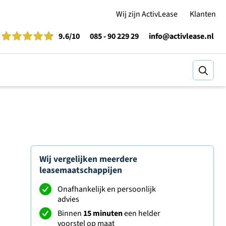
Wij zijn ActivLease
Klanten
9.6
/10
085 - 90 229 29
info@activlease.nl
Zoeke
Wij vergelijken meerdere
leasemaatschappijen
Onafhankelijk en persoonlijk
advies
Binnen
15 minuten
een helder
voorstel op maat