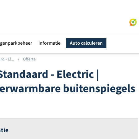
genparkbeheer
Informatie
Auto calculeren
 - El...
Offerte
andaard - Electric |
 verwarmbare buitenspiegels
tie