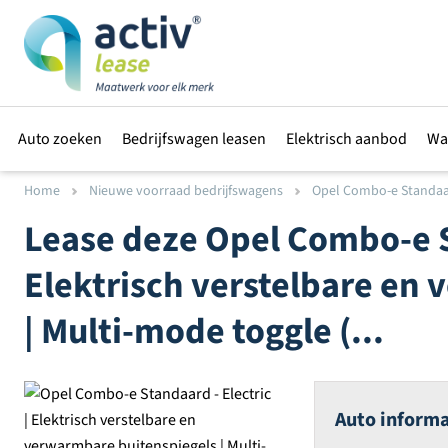
Auto zoeken
Bedrijfswagen leasen
Elektrisch aanbod
Wa
Home
Nieuwe voorraad bedrijfswagens
Opel Combo-e Standaard
Lease deze
Opel
Combo-e St
Elektrisch verstelbare en
| Multi-mode toggle (...
Auto informa