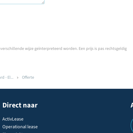
erschillende wijze geïnterpreteerd worden. Een prijs is pas rechtsgeldig
 - El...
Offerte
Direct naar
ActivLease
Operational lease