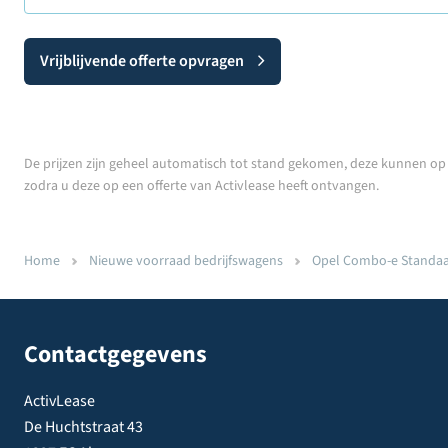
Vrijblijvende offerte opvragen
De prijzen zijn geheel automatisch tot stand gekomen, deze kunnen op v
zodra u deze op een offerte van Activlease heeft ontvangen.
Home
Nieuwe voorraad bedrijfswagens
Opel Combo-e Standaard
Contactgegevens
ActivLease
De Huchtstraat 43