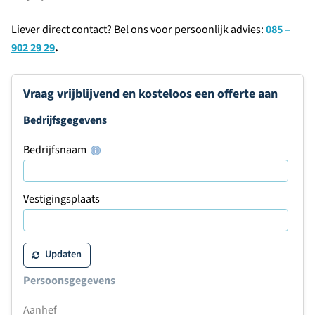
Liever direct contact? Bel ons voor persoonlijk advies:
085 –
902 29 29
.
Vraag vrijblijvend en kosteloos een offerte aan
Bedrijfsgegevens
Bedrijfsnaam
Vestigingsplaats
Updaten
Persoonsgegevens
Aanhef