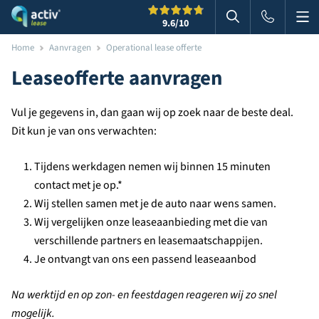
Me
Zoeken
9.6
/10
Zoeken in websi
Home
Aanvragen
Operational lease offerte
Leaseofferte aanvragen
Vul je gegevens in, dan gaan wij op zoek naar de beste deal.
Dit kun je van ons verwachten:
Tijdens werkdagen nemen wij binnen 15 minuten
contact met je op.*
Wij stellen samen met je de auto naar wens samen.
Wij vergelijken onze leaseaanbieding met die van
verschillende partners en leasemaatschappijen.
Je ontvangt van ons een passend leaseaanbod
Na werktijd en op zon- en feestdagen reageren wij zo snel
mogelijk.