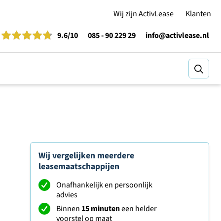
Wij zijn ActivLease
Klanten
9.6
/10
085 - 90 229 29
info@activlease.nl
Zoeke
Wij vergelijken meerdere
leasemaatschappijen
Onafhankelijk en persoonlijk
advies
Binnen
15 minuten
een helder
voorstel op maat