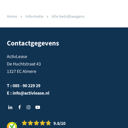
Home
Informatie
Alle bedrijfswagens
Contactgegevens
ActivLease
De Huchtstraat 43
1327 EC Almere
T :
085 - 90 229 29
E :
info@activlease.nl
9.6
/10