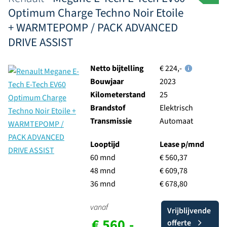
Optimum Charge Techno Noir Etoile
+ WARMTEPOMP / PACK ADVANCED
DRIVE ASSIST
Netto bijtelling
€ 224,-
Bouwjaar
2023
Kilometerstand
25
Brandstof
Elektrisch
Transmissie
Automaat
Looptijd
Lease p/mnd
60 mnd
€ 560,37
48 mnd
€ 609,78
36 mnd
€ 678,80
vanaf
Vrijblijvende
€ 560,-
offerte