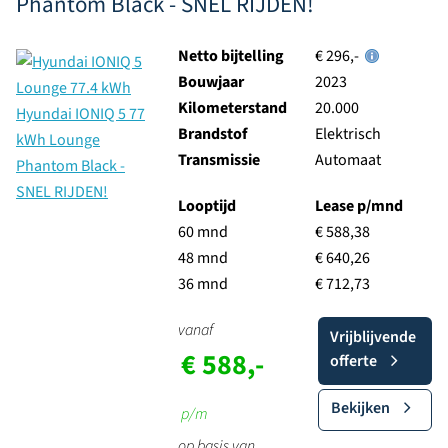
Phantom Black - SNEL RIJDEN!
Netto bijtelling
€ 296,-
Bouwjaar
2023
Kilometerstand
20.000
Brandstof
Elektrisch
Transmissie
Automaat
Looptijd
Lease p/mnd
60 mnd
€ 588,38
48 mnd
€ 640,26
36 mnd
€ 712,73
vanaf
Vrijblijvende
€ 588,-
offerte
Bekijken
p/m
op basis van