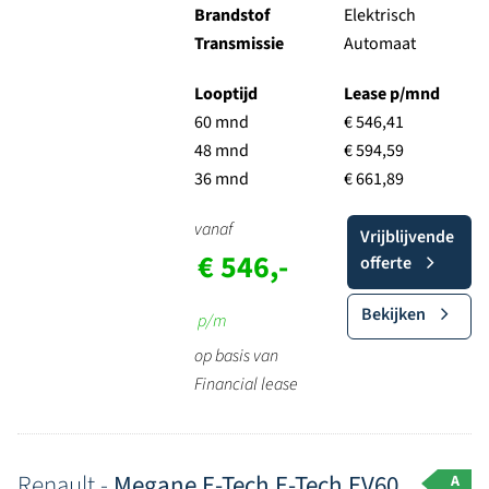
Brandstof
Elektrisch
Transmissie
Automaat
Looptijd
Lease p/mnd
60 mnd
€ 546,41
48 mnd
€ 594,59
36 mnd
€ 661,89
vanaf
Vrijblijvende
€ 546,-
offerte
Bekijken
p/m
op basis van
Financial lease
Renault -
Megane E-Tech E-Tech EV60
A