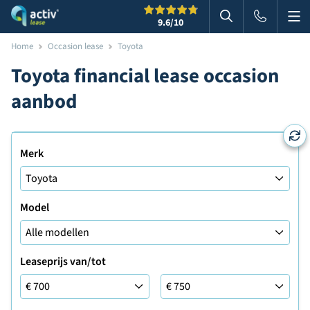
Me
Zoeken
9.6
/10
Zoeken in websi
Home
Occasion lease
Toyota
Toyota financial lease occasion
aanbod
Merk
Model
Leaseprijs van/tot
Leaseprijs tot