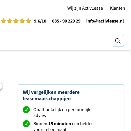
Wij zijn ActivLease
Klanten
9.6
/10
085 - 90 229 29
info@activlease.nl
Zoeke
Wij vergelijken meerdere
leasemaatschappijen
Onafhankelijk en persoonlijk
advies
Binnen
15 minuten
een helder
voorstel op maat