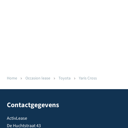
Home
Occasion lease
Toyota
Yaris Cross
Contactgegevens
ActivLease
De Huchtstraat 43