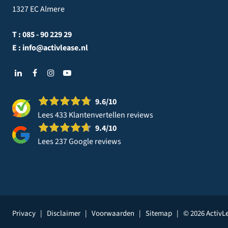
1327 EC Almere
T :
085 - 90 229 29
E :
info@activlease.nl
9.6
/10
Lees 433 Klantenvertellen reviews
9.4
/10
Lees 237 Google reviews
Privacy
|
Disclaimer
|
Voorwaarden
|
Sitemap
|
© 2026 ActivL