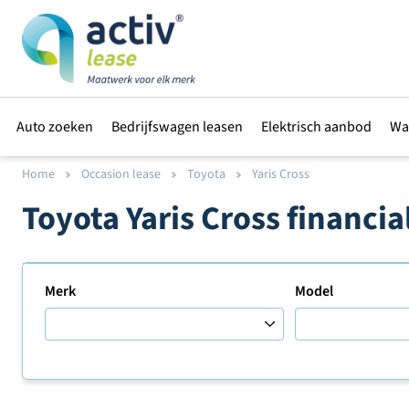
Auto zoeken
Bedrijfswagen leasen
Elektrisch aanbod
Wa
Home
Occasion lease
Toyota
Yaris Cross
Toyota Yaris Cross financi
Merk
Model