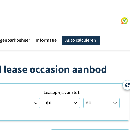
genparkbeheer
Informatie
Auto calculeren
al lease occasion aanbod
Leaseprijs van/tot
Leaseprijs tot