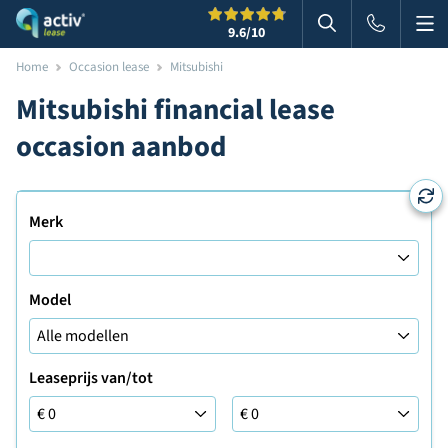
Me
Zoeken
9.6
/10
Zoeken in websi
Home
Occasion lease
Mitsubishi
Mitsubishi financial lease
occasion aanbod
Merk
Model
Leaseprijs van/tot
Leaseprijs tot