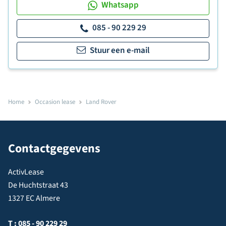
Whatsapp
085 - 90 229 29
Stuur een e-mail
Home
Occasion lease
Land Rover
Contactgegevens
ActivLease
De Huchtstraat 43
1327 EC Almere
T :
085 - 90 229 29