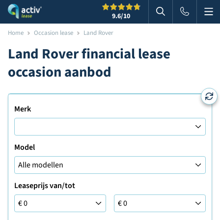
Me
Zoeken
9.6
/10
Zoeken in websi
Home
Occasion lease
Land Rover
Land Rover financial lease
occasion aanbod
Merk
Model
Leaseprijs van/tot
Leaseprijs tot