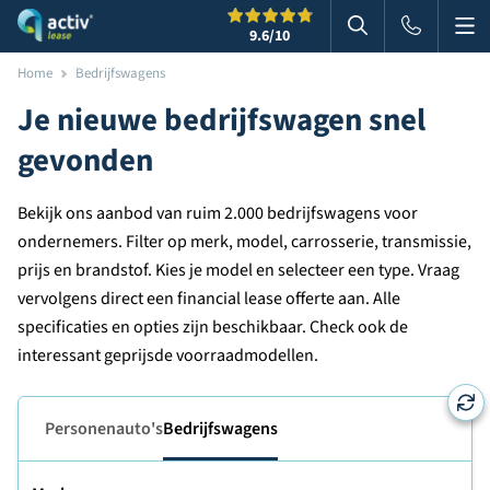
Me
Zoeken
9.6
/10
Zoeken in websi
Home
Bedrijfswagens
Je nieuwe bedrijfswagen snel
gevonden
Bekijk ons aanbod van ruim 2.000 bedrijfswagens voor
ondernemers. Filter op merk, model, carrosserie, transmissie,
prijs en brandstof. Kies je model en selecteer een type. Vraag
vervolgens direct een financial lease offerte aan. Alle
specificaties en opties zijn beschikbaar. Check ook de
interessant geprijsde voorraadmodellen.
Personenauto's
Bedrijfswagens