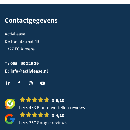
Contactgegevens
ActivLease
De Huchtstraat 43
1327 EC Almere
T :
085 - 90 229 29
E :
info@activlease.nl
9.6
/10
Lees 433 Klantenvertellen reviews
9.4
/10
Lees 237 Google reviews