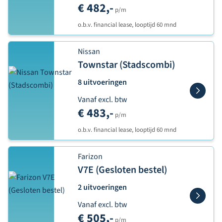
€ 482,-
p/m
o.b.v. financial lease, looptijd 60 mnd
Nissan
Townstar (Stadscombi)
8 uitvoeringen
Vanaf excl. btw
€ 483,-
p/m
o.b.v. financial lease, looptijd 60 mnd
Farizon
V7E (Gesloten bestel)
2 uitvoeringen
Vanaf excl. btw
€ 505,-
p/m