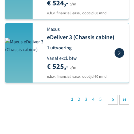
€ 524,-
p/m
o.b.v. financial lease, looptijd 60 mnd
Maxus
eDeliver 3 (Chassis cabine)
1 uitvoering
Vanaf excl. btw
€ 525,-
p/m
o.b.v. financial lease, looptijd 60 mnd
1
2
3
4
5