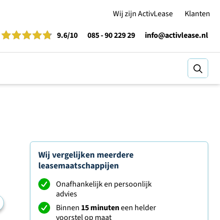
Wij zijn ActivLease
Klanten
9.6
/10
085 - 90 229 29
info@activlease.nl
Zoeke
Wij vergelijken meerdere
leasemaatschappijen
Onafhankelijk en persoonlijk
advies
Binnen
15 minuten
een helder
voorstel op maat