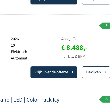
A
2026
Vraagprijs
10
€ 8.488,-
Elektrisch
incl. btw & BPM
Automaat
Vrijblijvende offerte
Bekijken
o | LED | Color Pack Icy
A