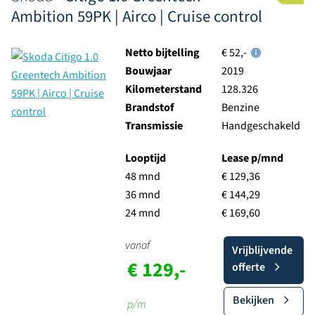
Ambition 59PK | Airco | Cruise control
Netto bijtelling
€ 52,-
Bouwjaar
2019
Kilometerstand
128.326
Brandstof
Benzine
Transmissie
Handgeschakeld
Looptijd
Lease p/mnd
48 mnd
€ 129,36
36 mnd
€ 144,29
24 mnd
€ 169,60
vanaf
Vrijblijvende
€ 129,-
offerte
Bekijken
p/m