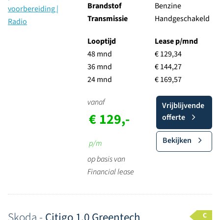
Brandstof
Benzine
Transmissie
Handgeschakeld
Looptijd
Lease p/mnd
48 mnd
€ 129,34
36 mnd
€ 144,27
24 mnd
€ 169,57
vanaf
Vrijblijvende
€ 129,-
offerte
Bekijken
p/m
op basis van
Financial lease
Skoda -
Citigo 1.0 Greentech
C