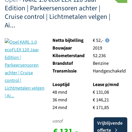
Edition | Parkeersensoren achter |
Cruise control | Lichtmetalen velgen |
Ai...
Netto bijtelling
€ 52,-
Bouwjaar
2019
Kilometerstand
52.236
Brandstof
Benzine
Transmissie
Handgeschakeld
Looptijd
Lease p/mnd
48 mnd
€ 131,08
36 mnd
€ 146,21
24 mnd
€ 171,85
vanaf
Vrijblijvende
€ 131,-
offerte