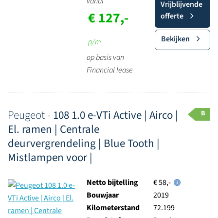
vanaf
Vrijblijvende
€ 127,-
offerte
Bekijken
p/m
op basis van
Financial lease
Peugeot -
108 1.0 e-VTi Active | Airco |
B
El. ramen | Centrale
deurvergrendeling | Blue Tooth |
Mistlampen voor |
Netto bijtelling
€ 58,-
Bouwjaar
2019
Kilometerstand
72.199