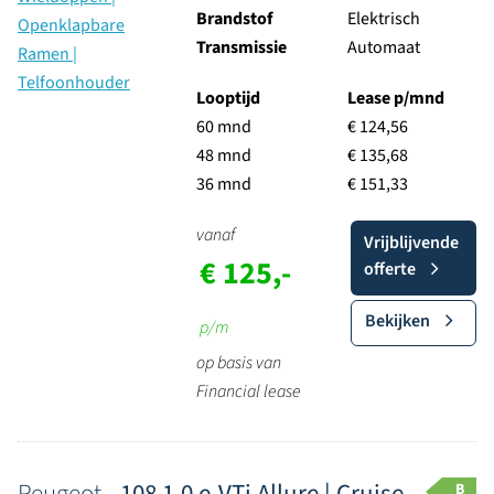
Brandstof
Elektrisch
Transmissie
Automaat
Looptijd
Lease p/mnd
60 mnd
€ 124,56
48 mnd
€ 135,68
36 mnd
€ 151,33
vanaf
Vrijblijvende
€ 125,-
offerte
Bekijken
p/m
op basis van
Financial lease
Peugeot -
108 1.0 e-VTi Allure | Cruise
B