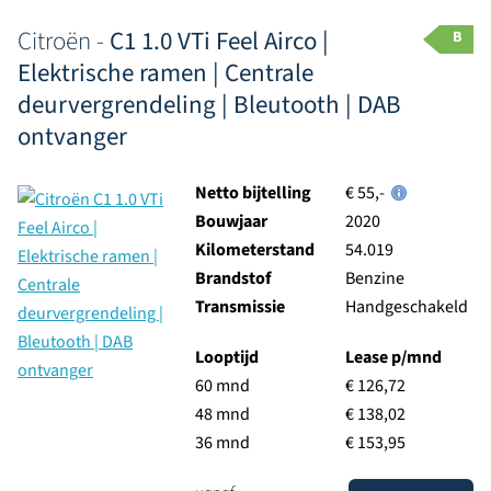
Citroën -
C1 1.0 VTi Feel Airco |
B
Elektrische ramen | Centrale
deurvergrendeling | Bleutooth | DAB
ontvanger
Netto bijtelling
€ 55,-
Bouwjaar
2020
Kilometerstand
54.019
Brandstof
Benzine
Transmissie
Handgeschakeld
Looptijd
Lease p/mnd
60 mnd
€ 126,72
48 mnd
€ 138,02
36 mnd
€ 153,95