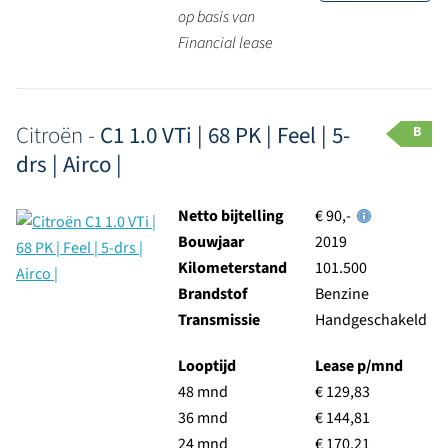
op basis van
Financial lease
Citroën -
C1 1.0 VTi | 68 PK | Feel | 5-
B
drs | Airco |
Netto bijtelling
€ 90,-
Bouwjaar
2019
Kilometerstand
101.500
Brandstof
Benzine
Transmissie
Handgeschakeld
Looptijd
Lease p/mnd
48 mnd
€ 129,83
36 mnd
€ 144,81
24 mnd
€ 170,21