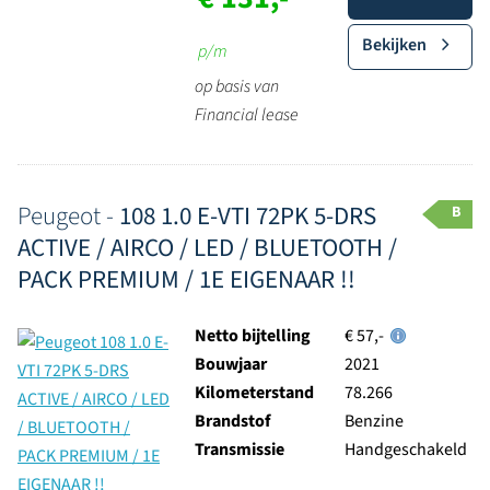
Bekijken
p/m
op basis van
Financial lease
Peugeot -
108 1.0 E-VTI 72PK 5-DRS
B
ACTIVE / AIRCO / LED / BLUETOOTH /
PACK PREMIUM / 1E EIGENAAR !!
Netto bijtelling
€ 57,-
Bouwjaar
2021
Kilometerstand
78.266
Brandstof
Benzine
Transmissie
Handgeschakeld