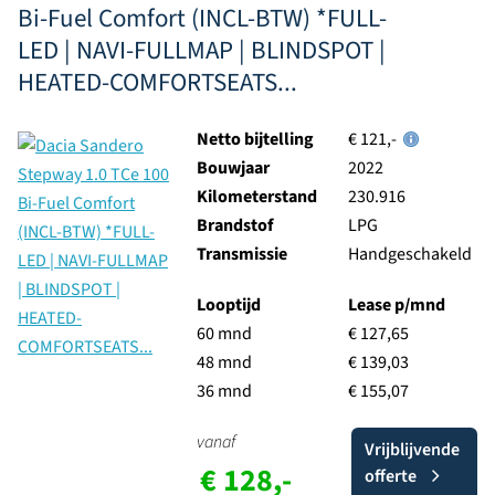
Bi-Fuel Comfort (INCL-BTW) *FULL-
LED | NAVI-FULLMAP | BLINDSPOT |
HEATED-COMFORTSEATS...
Netto bijtelling
€ 121,-
Bouwjaar
2022
Kilometerstand
230.916
Brandstof
LPG
Transmissie
Handgeschakeld
Looptijd
Lease p/mnd
60 mnd
€ 127,65
48 mnd
€ 139,03
36 mnd
€ 155,07
vanaf
Vrijblijvende
€ 128,-
offerte