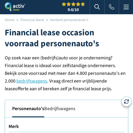
Me
Zoeken
9.6
/10
Zoeken in websi
Home
Financial lease
Aanbod personenauto's
Financial lease occasion
voorraad personenauto's
Op zoek naar een (bedrijfs)auto voor je onderneming?
Financial lease is ideaal voor zelfstandige ondernemers.
Bekijk onze voorraad met meer dan 4.800 personenauto's en
2.000
bedrijfswagens
. Vraag direct een vrijblijvende
leaseofferte aan of bereken zelf je financial lease prijs.
Personenauto's
Bedrijfswagens
Merk