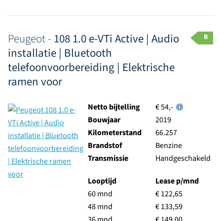
Peugeot -
108 1.0 e-VTi Active | Audio
B
installatie | Bluetooth
telefoonvoorbereiding | Elektrische
ramen voor
Netto bijtelling
€ 54,-
Bouwjaar
2019
Kilometerstand
66.257
Brandstof
Benzine
Transmissie
Handgeschakeld
Looptijd
Lease p/mnd
60 mnd
€ 122,65
48 mnd
€ 133,59
36 mnd
€ 149,00