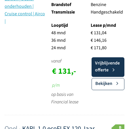
Brandstof
Benzine
Transmissie
Handgeschakeld
Looptijd
Lease p/mnd
48 mnd
€ 131,04
36 mnd
€ 146,16
24 mnd
€ 171,80
vanaf
Vrijblijvende
€ 131,-
offerte
Bekijken
p/m
op basis van
Financial lease
Opel -
KARL 1.0 ecoFLEX 120 Jaar
B