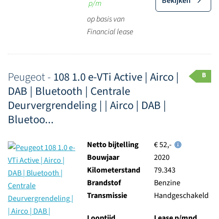
Bekijken
p/m
op basis van
Financial lease
Peugeot -
108 1.0 e-VTi Active | Airco |
B
DAB | Bluetooth | Centrale
Deurvergrendeling | | Airco | DAB |
Bluetoo...
Netto bijtelling
€ 52,-
Bouwjaar
2020
Kilometerstand
79.343
Brandstof
Benzine
Transmissie
Handgeschakeld
Looptijd
Lease p/mnd