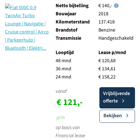
Netto bijtelling
€ 140,-
Bouwjaar
2018
Kilometerstand
137.418
Brandstof
Benzine
Transmissie
Handgeschakeld
Looptijd
Lease p/mnd
48 mnd
€ 120,68
36 mnd
€ 134,61
24 mnd
€ 158,22
vanaf
Vrijblijvende
€ 121,-
offerte
Bekijken
p/m
op basis van
Financial lease