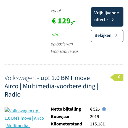
vanaf
Vrijblijvende
€ 129,-
offerte
p/m
Bekijken
op basis van
Financial lease
Volkswagen -
up! 1.0 BMT move |
C
Airco | Multimedia-voorbereiding |
Radio
Netto bijtelling
€ 52,-
Bouwjaar
2019
Kilometerstand
115.181