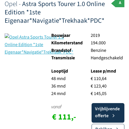
Opel -
Astra Sports Tourer 1.0 Online
A
Edition *1ste
Eigenaar*Navigatie*Trekhaak*PDC*
Bouwjaar
2019
Kilometerstand
194.000
Brandstof
Benzine
Transmissie
Handgeschakeld
Looptijd
Lease p/mnd
48 mnd
€ 110,64
36 mnd
€ 123,40
24 mnd
€ 145,05
vanaf
Vrijblijvende
€ 111,-
offerte