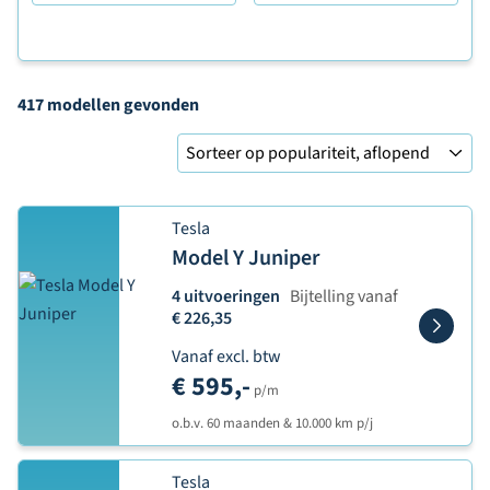
417 modellen
gevonden
Sorteer op
Tesla
Model Y Juniper
4 uitvoeringen
Bijtelling vanaf
€ 226,35
Vanaf excl. btw
€ 595,-
p/m
o.b.v. 60 maanden & 10.000 km p/j
Tesla