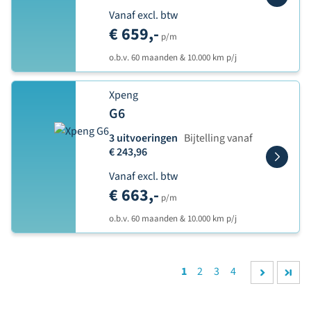
Vanaf excl. btw
€ 659,-
p/m
o.b.v. 60 maanden & 10.000 km p/j
Xpeng
G6
3 uitvoeringen
Bijtelling vanaf
€ 243,96
Vanaf excl. btw
€ 663,-
p/m
o.b.v. 60 maanden & 10.000 km p/j
1
2
3
4