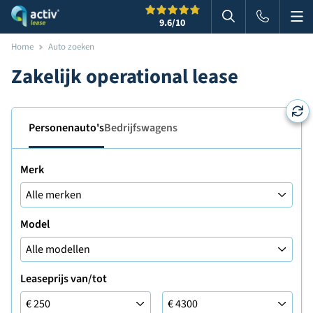
Me
Zoeken
9.6
/10
Zoeken in websi
Home
Auto zoeken
Zakelijk operational lease
Personenauto's
Bedrijfswagens
Merk
Model
Leaseprijs van/tot
Leaseprijs van/tot