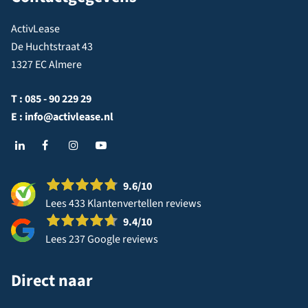
ActivLease
De Huchtstraat 43
1327 EC Almere
T :
085 - 90 229 29
E :
info@activlease.nl
9.6
/10
Lees 433 Klantenvertellen reviews
9.4
/10
Lees 237 Google reviews
Direct naar