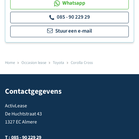
Whatsapp
085 - 90 229 29
Stuur een e-mail
Home
Occasion lease
Toyota
Corolla Cross
Contactgegevens
ActivLease
De Huchtstraat 43
1327 EC Almere
T :
085 - 90 229 29