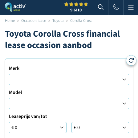
Me
Zoeken
9.6
/10
Zoeken in websi
Home
Occasion lease
Toyota
Corolla Cross
Toyota Corolla Cross financial
lease occasion aanbod
Merk
Model
Leaseprijs van/tot
Leaseprijs tot