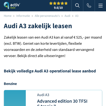
Me
Zoeken
9.6
/10
Zoeken in websi
Home
Informatie
Alle personenauto's
Audi
A3
Audi A3 zakelijk leasen
Zakelijk leasen van een Audi A3 kan al vanaf € 525,- per maand
(excl. BTW). Geniet van korte levertijden, flexibele
voorwaarden en de zekerheid van standaard vervangend
vervoer. Bekijk direct alle uitvoeringen!
Bekijk volledige Audi A3 operational lease aanbod
Benzine
Audi A3
Advanced edition 30 TFSI