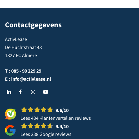
Contactgegevens
ActivLease
De Huchtstraat 43
1327 EC Almere
T :
085 - 90 229 29
E :
info@activlease.nl
9.6
/10
Lees 434 Klantenvertellen reviews
9.4
/10
Lees 238 Google reviews