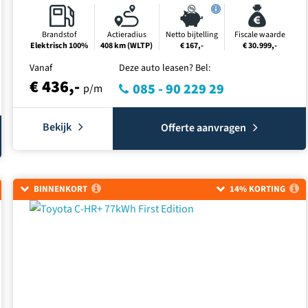
Brandstof
Actieradius
Netto bijtelling
Fiscale waarde
Elektrisch 100%
408 km (WLTP)
€ 167,-
€ 30.999,-
Vanaf
Deze auto leasen? Bel:
€ 436,-
085 - 90 229 29
p/m
Bekijk
Offerte aanvragen
BINNENKORT
14% KORTING