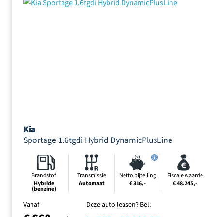
Kia
Sportage 1.6tgdi Hybrid DynamicPlusLine
Brandstof
Transmissie
Netto bijtelling
Fiscale waarde
Hybride
Automaat
€ 316,-
€ 48.245,-
(benzine)
Vanaf
Deze auto leasen? Bel: