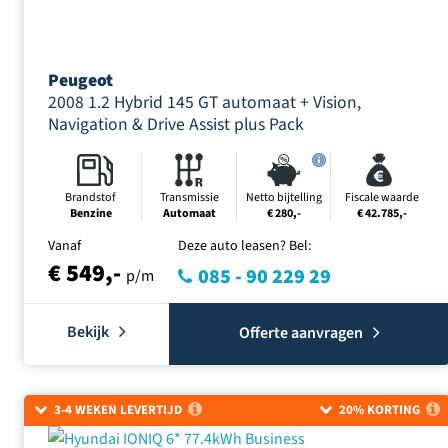
Peugeot
2008 1.2 Hybrid 145 GT automaat + Vision,
Navigation & Drive Assist plus Pack
Brandstof
Transmissie
Netto bijtelling
Fiscale waarde
Benzine
Automaat
€ 280,-
€ 42.785,-
Vanaf
Deze auto leasen? Bel:
€ 549,-
085 - 90 229 29
p/m
Bekijk
Offerte aanvragen
3-4 WEKEN LEVERTIJD
20% KORTING