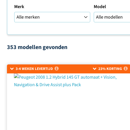
Merk
Model
353 modellen
gevonden
Sorteer op
3-4 WEKEN LEVERTIJD
23% KORTING