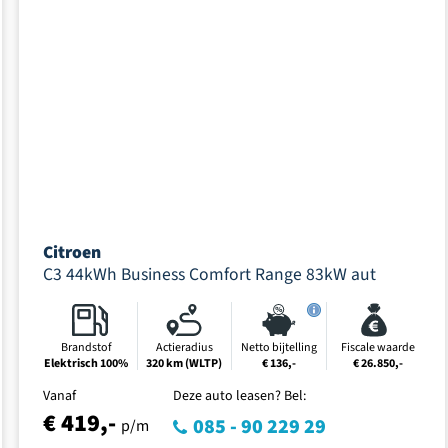
Citroen
C3 44kWh Business Comfort Range 83kW aut
Brandstof
Actieradius
Netto bijtelling
Fiscale waarde
Elektrisch 100%
320 km (WLTP)
€ 136,-
€ 26.850,-
Vanaf
Deze auto leasen? Bel:
€ 419,-
085 - 90 229 29
p/m