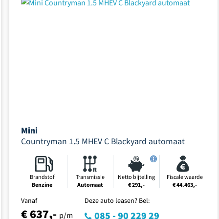
Mini
Countryman 1.5 MHEV C Blackyard automaat
Brandstof
Transmissie
Netto bijtelling
Fiscale waarde
Benzine
Automaat
€ 291,-
€ 44.463,-
Vanaf
Deze auto leasen? Bel:
€ 637,-
085 - 90 229 29
p/m