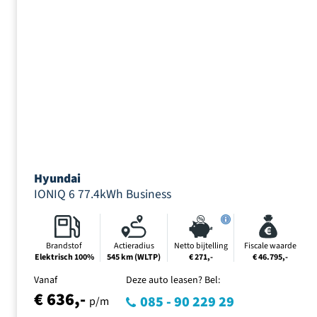
Hyundai
IONIQ 6 77.4kWh Business
Brandstof
Actieradius
Netto bijtelling
Fiscale waarde
Elektrisch 100%
545 km (WLTP)
€ 271,-
€ 46.795,-
Vanaf
Deze auto leasen? Bel:
€ 636,-
085 - 90 229 29
p/m