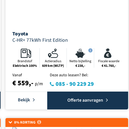
Toyota
C-HR+ 77kWh First Edition
Brandstof
Actieradius
Netto bijtelling
Fiscale waarde
Elektrisch 100%
609 km (WLTP)
€ 238,-
€ 41.760,-
Vanaf
Deze auto leasen? Bel:
€ 559,-
085 - 90 229 29
p/m
Bekijk
Offerte aanvragen
8% KORTING