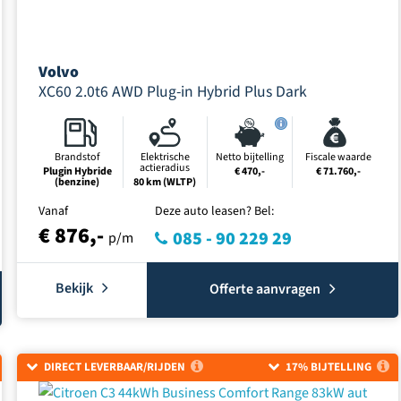
Volvo
XC60 2.0t6 AWD Plug-in Hybrid Plus Dark
Brandstof
Elektrische
Netto bijtelling
Fiscale waarde
actieradius
Plugin Hybride
€ 470,-
€ 71.760,-
(benzine)
80 km (WLTP)
Vanaf
Deze auto leasen? Bel:
€ 876,-
085 - 90 229 29
p/m
Bekijk
Offerte aanvragen
DIRECT LEVERBAAR/RIJDEN
17% BIJTELLING