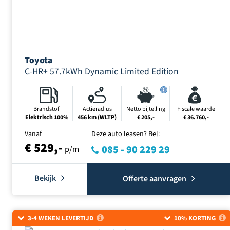
Toyota
C-HR+ 57.7kWh Dynamic Limited Edition
Brandstof
Actieradius
Netto bijtelling
Fiscale waarde
Elektrisch 100%
456 km (WLTP)
€ 205,-
€ 36.760,-
Vanaf
Deze auto leasen? Bel:
€ 529,-
085 - 90 229 29
p/m
Bekijk
Offerte aanvragen
3-4 WEKEN LEVERTIJD
10% KORTING