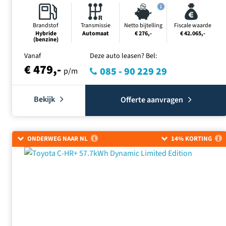
Brandstof
Transmissie
Netto bijtelling
Fiscale waarde
Hybride
Automaat
€ 276,-
€ 42.065,-
(benzine)
Vanaf
Deze auto leasen? Bel:
€ 479,-
085 - 90 229 29
p/m
Bekijk
Offerte aanvragen
ONDERWEG NAAR NL
14% KORTING