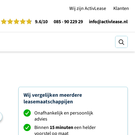
Wij zijn ActivLease
Klanten
9.6
/10
085 - 90 229 29
info@activlease.nl
Zoeke
Wij vergelijken meerdere
leasemaatschappijen
Onafhankelijk en persoonlijk
advies
Binnen
15 minuten
een helder
voorstel op maat