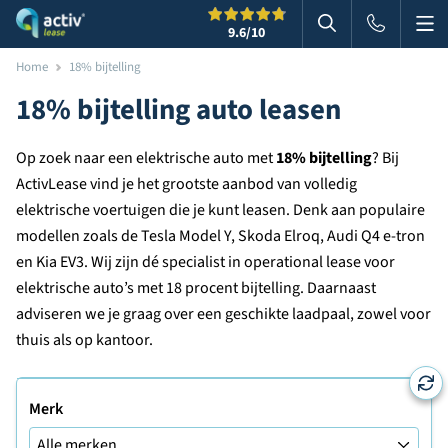
Me
Zoeken
9.6
/10
Zoeken in websi
Home
18% bijtelling
18% bijtelling auto leasen
Op zoek naar een elektrische auto met
18% bijtelling
? Bij
ActivLease vind je het grootste aanbod van volledig
elektrische voertuigen die je kunt leasen. Denk aan populaire
modellen zoals de Tesla Model Y, Skoda Elroq, Audi Q4 e-tron
en Kia EV3. Wij zijn dé specialist in operational lease voor
elektrische auto’s met 18 procent bijtelling. Daarnaast
adviseren we je graag over een geschikte laadpaal, zowel voor
thuis als op kantoor.
Merk