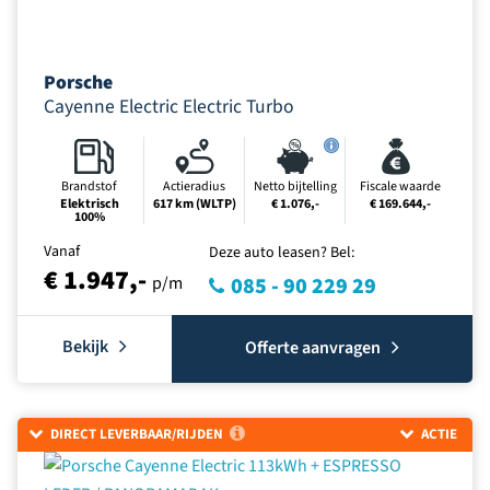
Porsche
Cayenne Electric Electric Turbo
Brandstof
Actieradius
Netto bijtelling
Fiscale waarde
Elektrisch
617 km (WLTP)
€ 1.076,-
€ 169.644,-
100%
Vanaf
Deze auto leasen? Bel:
€ 1.947,-
p/m
085 - 90 229 29
Bekijk
Offerte aanvragen
DIRECT LEVERBAAR/RIJDEN
ACTIE