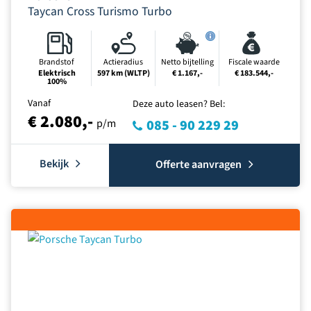
Taycan Cross Turismo Turbo
Brandstof
Actieradius
Netto bijtelling
Fiscale waarde
Elektrisch
597 km (WLTP)
€ 1.167,-
€ 183.544,-
100%
Vanaf
Deze auto leasen? Bel:
€ 2.080,-
p/m
085 - 90 229 29
Bekijk
Offerte aanvragen