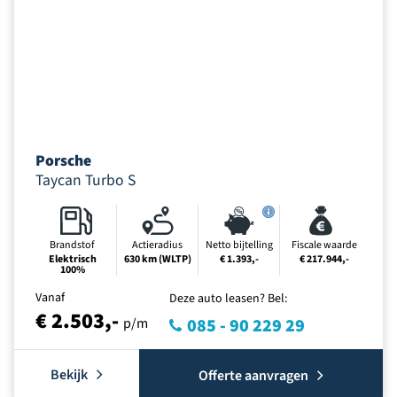
Porsche
Taycan Turbo S
Brandstof
Actieradius
Netto bijtelling
Fiscale waarde
Elektrisch
630 km (WLTP)
€ 1.393,-
€ 217.944,-
100%
Vanaf
Deze auto leasen? Bel:
€ 2.503,-
p/m
085 - 90 229 29
Bekijk
Offerte aanvragen