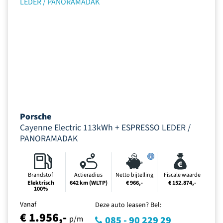
Porsche
Cayenne Electric 113kWh + ESPRESSO LEDER /
PANORAMADAK
Brandstof
Actieradius
Netto bijtelling
Fiscale waarde
Elektrisch
642 km (WLTP)
€ 966,-
€ 152.874,-
100%
Vanaf
Deze auto leasen? Bel:
€ 1.956,-
p/m
085 - 90 229 29