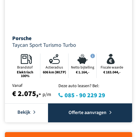
Porsche
Taycan Sport Turismo Turbo
Brandstof
Actieradius
Netto bijtelling
Fiscale waarde
Elektrisch
606 km (WLTP)
€ 1.164,-
€ 183.044,-
100%
Vanaf
Deze auto leasen? Bel:
€ 2.075,-
p/m
085 - 90 229 29
Bekijk
Offerte aanvragen