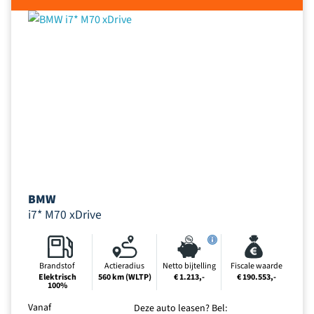
BMW
i7* M70 xDrive
Brandstof
Actieradius
Netto bijtelling
Fiscale waarde
Elektrisch
560 km (WLTP)
€ 1.213,-
€ 190.553,-
100%
Vanaf
Deze auto leasen? Bel: