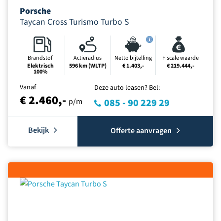
Porsche
Taycan Cross Turismo Turbo S
Brandstof
Actieradius
Netto bijtelling
Fiscale waarde
Elektrisch
596 km (WLTP)
€ 1.403,-
€ 219.444,-
100%
Vanaf
Deze auto leasen? Bel:
€ 2.460,-
p/m
085 - 90 229 29
Bekijk
Offerte aanvragen