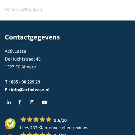
Home
18% bijtelling
Contactgegevens
ActivLease
De Huchtstraat 43
1327 EC Almere
T :
085 - 90 229 29
E :
info@activlease.nl
9.6
/10
Lees 433 Klantenvertellen reviews