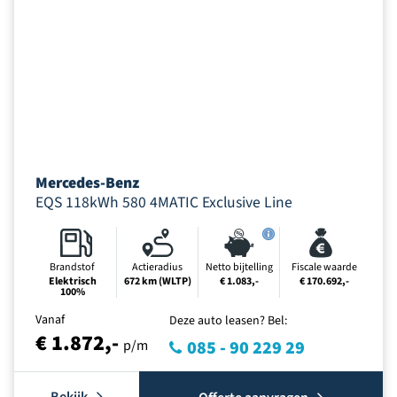
Mercedes-Benz
EQS 118kWh 580 4MATIC Exclusive Line
Brandstof
Actieradius
Netto bijtelling
Fiscale waarde
Elektrisch
672 km (WLTP)
€ 1.083,-
€ 170.692,-
100%
Vanaf
Deze auto leasen? Bel:
€ 1.872,-
p/m
085 - 90 229 29
Bekijk