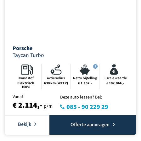
Porsche
Taycan Turbo
Brandstof
Actieradius
Netto bijtelling
Fiscale waarde
Elektrisch
630 km (WLTP)
€ 1.157,-
€ 182.044,-
100%
Vanaf
Deze auto leasen? Bel:
€ 2.114,-
p/m
085 - 90 229 29
Bekijk
Offerte aanvragen