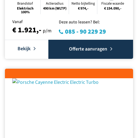
Brandstof
Actieradius
Netto bijtelling
Fiscale waarde
Elektrisch
490 km (WLTP)
€ 974,-
€ 154.090,-
100%
Vanaf
Deze auto leasen? Bel:
€ 1.921,-
p/m
085 - 90 229 29
Bekijk
Offerte aanvragen