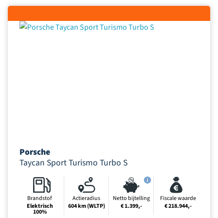
Porsche
Taycan Sport Turismo Turbo S
Brandstof
Actieradius
Netto bijtelling
Fiscale waarde
Elektrisch
604 km (WLTP)
€ 1.399,-
€ 218.944,-
100%