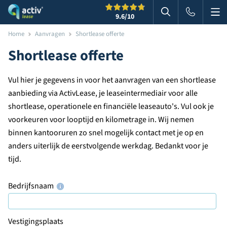
Me
Zoeken
9.6
/10
Zoeken in websi
Home
Aanvragen
Shortlease offerte
Shortlease offerte
Vul hier je gegevens in voor het aanvragen van een shortlease
aanbieding via ActivLease, je leaseintermediair voor alle
shortlease, operationele en financiële leaseauto's. Vul ook je
voorkeuren voor looptijd en kilometrage in. Wij nemen
binnen kantooruren zo snel mogelijk contact met je op en
anders uiterlijk de eerstvolgende werkdag. Bedankt voor je
tijd.
Bedrijfsnaam
Vestigingsplaats