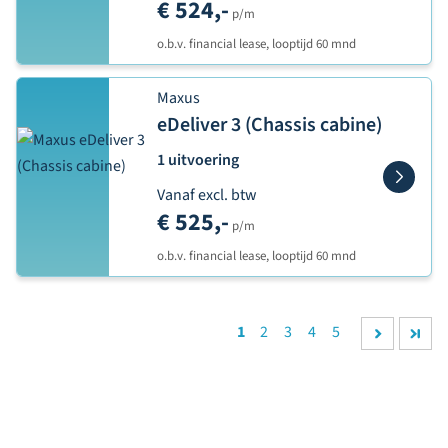
€ 524,-
p/m
o.b.v. financial lease, looptijd 60 mnd
Maxus
eDeliver 3 (Chassis cabine)
1 uitvoering
Vanaf excl. btw
€ 525,-
p/m
o.b.v. financial lease, looptijd 60 mnd
1
2
3
4
5