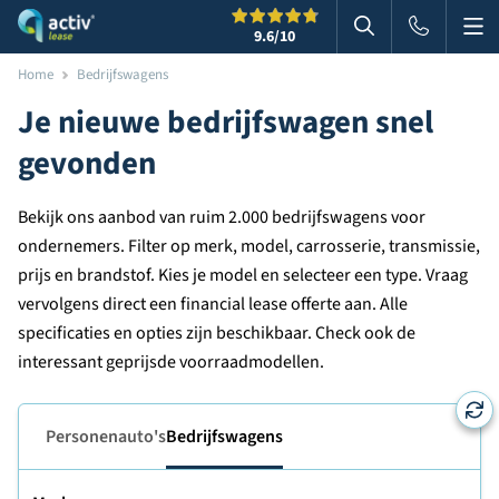
Me
Zoeken
9.6
/10
Zoeken in websi
Home
Bedrijfswagens
Je nieuwe bedrijfswagen snel
gevonden
Bekijk ons aanbod van ruim 2.000 bedrijfswagens voor
ondernemers. Filter op merk, model, carrosserie, transmissie,
prijs en brandstof. Kies je model en selecteer een type. Vraag
vervolgens direct een financial lease offerte aan. Alle
specificaties en opties zijn beschikbaar. Check ook de
interessant geprijsde voorraadmodellen.
Personenauto's
Bedrijfswagens