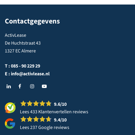
Contactgegevens
ActivLease
De Huchtstraat 43
1327 EC Almere
T :
085 - 90 229 29
E :
info@activlease.nl
9.6
/10
Lees 433 Klantenvertellen reviews
9.4
/10
Lees 237 Google reviews