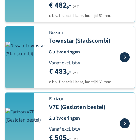
€ 482,-
p/m
o.b.v. financial lease, looptijd 60 mnd
Nissan
Townstar (Stadscombi)
8 uitvoeringen
Vanaf excl. btw
€ 483,-
p/m
o.b.v. financial lease, looptijd 60 mnd
Farizon
V7E (Gesloten bestel)
2 uitvoeringen
Vanaf excl. btw
€ 505,-
p/m