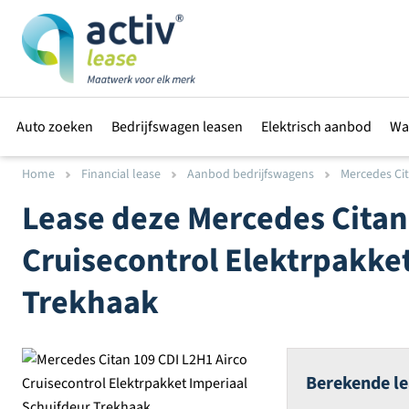
Auto zoeken
Bedrijfswagen leasen
Elektrisch aanbod
Wa
Home
Financial lease
Aanbod bedrijfswagens
Mercedes Cit
Lease deze
Mercedes
Citan
Cruisecontrol Elektrpakke
Trekhaak
Berekende le