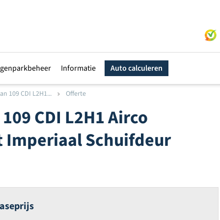
genparkbeheer
Informatie
Auto calculeren
an 109 CDI L2H1...
Offerte
 109 CDI L2H1 Airco
t Imperiaal Schuifdeur
aseprijs