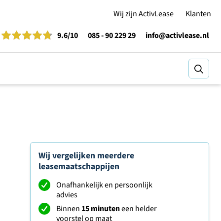
Wij zijn ActivLease
Klanten
9.6
/10
085 - 90 229 29
info@activlease.nl
Zoeke
Wij vergelijken meerdere
leasemaatschappijen
Onafhankelijk en persoonlijk
advies
Binnen
15 minuten
een helder
voorstel op maat