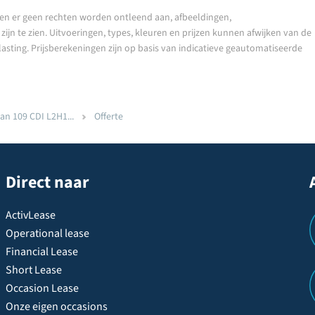
en er geen rechten worden ontleend aan, afbeeldingen,
ijn te zien. Uitvoeringen, types, kleuren en prijzen kunnen afwijken van de
lasting. Prijsberekeningen zijn op basis van indicatieve geautomatiseerde
an 109 CDI L2H1...
Offerte
Direct naar
ActivLease
Operational lease
Financial Lease
Short Lease
Occasion Lease
Onze eigen occasions