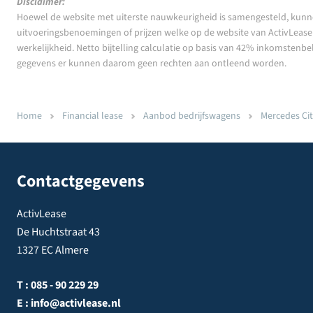
Disclaimer:
Hoewel de website met uiterste nauwkeurigheid is samengesteld, kunn
uitvoeringsbenoemingen of prijzen welke op de website van ActivLease z
werkelijkheid. Netto bijtelling calculatie op basis van 42% inkomstenbe
gegevens er kunnen daarom geen rechten aan ontleend worden.
Home
Financial lease
Aanbod bedrijfswagens
Mercedes Cit
Contactgegevens
ActivLease
De Huchtstraat 43
1327 EC Almere
T :
085 - 90 229 29
E :
info@activlease.nl