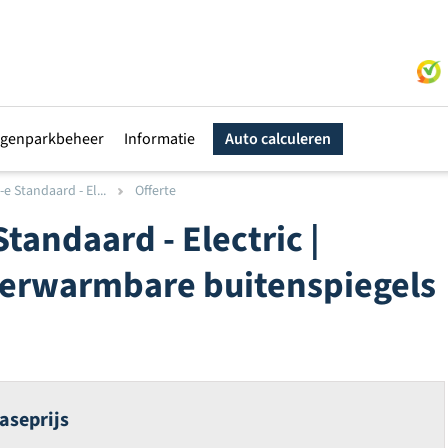
genparkbeheer
Informatie
Auto calculeren
 Standaard - El...
Offerte
andaard - Electric |
 verwarmbare buitenspiegels
aseprijs