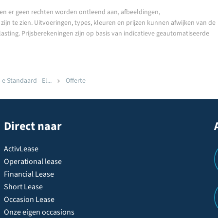
en er geen rechten worden ontleend aan, afbeeldingen,
ijn te zien. Uitvoeringen, types, kleuren en prijzen kunnen afwijken van de
lasting. Prijsberekeningen zijn op basis van indicatieve geautomatiseerde
 Standaard - El...
Offerte
Direct naar
ActivLease
Operational lease
Financial Lease
Short Lease
Occasion Lease
Onze eigen occasions