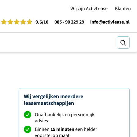
Wij zijn ActivLease
Klanten
9.6
/10
085 - 90 229 29
info@activlease.nl
Zoeke
Wij vergelijken meerdere
leasemaatschappijen
Onafhankelijk en persoonlijk
advies
Binnen
15 minuten
een helder
voorstel op maat