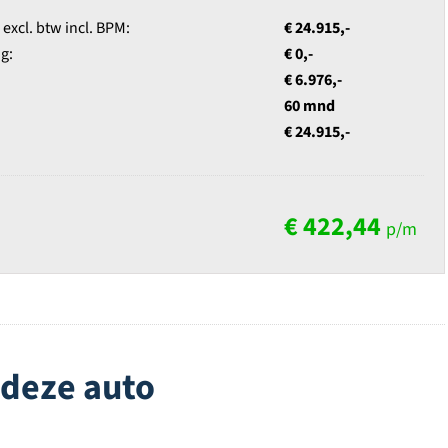
xcl. btw incl. BPM:
€ 24.915,-
g:
€ 0,-
€ 6.976,-
60 mnd
€ 24.915,-
€ 422,44
p/m
 deze auto