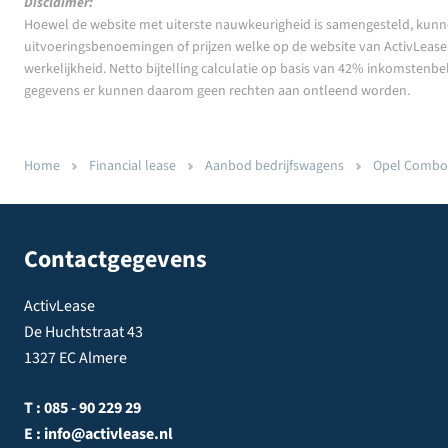
Disclaimer:
Hoewel de website met uiterste nauwkeurigheid is samengesteld, kunn
uitvoeringsbenoemingen of prijzen welke op de website van ActivLease z
werkelijkheid. Netto bijtelling calculatie op basis van 42% inkomstenbe
gegevens er kunnen daarom geen rechten aan ontleend worden.
Home
Financial lease
Aanbod bedrijfswagens
Opel Combo-e
Contactgegevens
ActivLease
De Huchtstraat 43
1327 EC Almere
T :
085 - 90 229 29
E :
info@activlease.nl