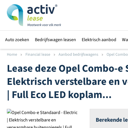
Auto zoeken
Bedrijfswagen leasen
Elektrisch aanbod
Wa
Home
Financial lease
Aanbod bedrijfswagens
Opel Combo-e
Lease deze
Opel
Combo-e St
Elektrisch verstelbare en
| Full Eco LED koplam...
Berekende le