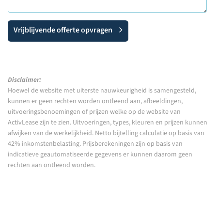
Vrijblijvende offerte opvragen
Disclaimer:
Hoewel de website met uiterste nauwkeurigheid is samengesteld,
kunnen er geen rechten worden ontleend aan, afbeeldingen,
uitvoeringsbenoemingen of prijzen welke op de website van
ActivLease zijn te zien. Uitvoeringen, types, kleuren en prijzen kunnen
afwijken van de werkelijkheid. Netto bijtelling calculatie op basis van
42% inkomstenbelasting. Prijsberekeningen zijn op basis van
indicatieve geautomatiseerde gegevens er kunnen daarom geen
rechten aan ontleend worden.