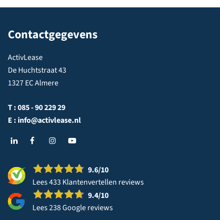
Contactgegevens
ActivLease
De Huchtstraat 43
1327 EC Almere
T :
085 - 90 229 29
E :
info@activlease.nl
9.6
/10
Lees 433 Klantenvertellen reviews
9.4
/10
Lees 238 Google reviews