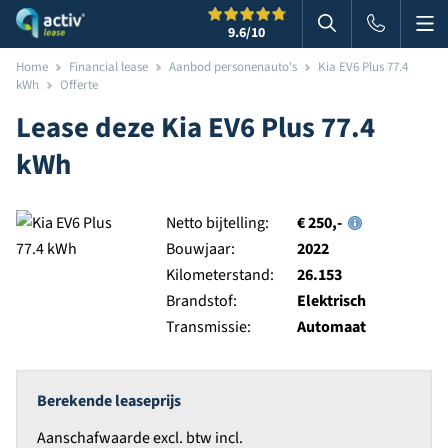
Me
Zoeken
9.6
/10
Zoeken in websi
Home
Financial lease
Aanbod personenauto's
Kia EV6 Plus 77.4
kWh
Offerte
Lease deze
Kia
EV6 Plus 77.4
kWh
Netto bijtelling:
€ 250,-
Bouwjaar:
2022
Kilometerstand:
26.153
Brandstof:
Elektrisch
Transmissie:
Automaat
Berekende leaseprijs
Aanschafwaarde excl. btw incl.