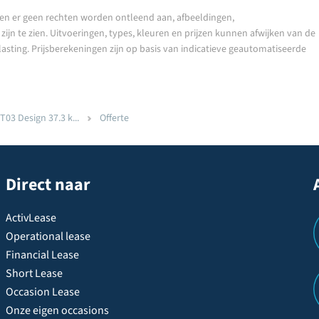
en er geen rechten worden ontleend aan, afbeeldingen,
ijn te zien. Uitvoeringen, types, kleuren en prijzen kunnen afwijken van de
lasting. Prijsberekeningen zijn op basis van indicatieve geautomatiseerde
03 Design 37.3 k...
Offerte
Direct naar
ActivLease
Operational lease
Financial Lease
Short Lease
Occasion Lease
Onze eigen occasions