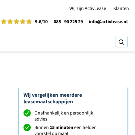
Wij zijn ActivLease
Klanten
9.6
/10
085 - 90 229 29
info@activlease.nl
Zoeke
Wij vergelijken meerdere
leasemaatschappijen
Onafhankelijk en persoonlijk
advies
Binnen
15 minuten
een helder
voorstel op maat