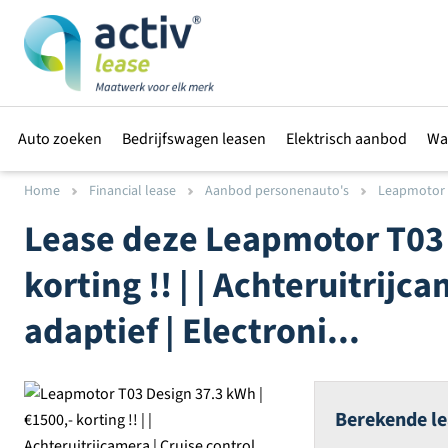
Auto zoeken
Bedrijfswagen leasen
Elektrisch aanbod
Wa
Home
Financial lease
Aanbod personenauto's
Leapmotor T
Lease deze
Leapmotor
T03 
korting !! | | Achteruitrijc
adaptief | Electroni...
Berekende le