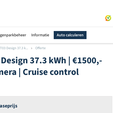
genparkbeheer
Informatie
Auto calculeren
03 Design 37.3 k...
Offerte
Design 37.3 kWh | €1500,-
amera | Cruise control
aseprijs