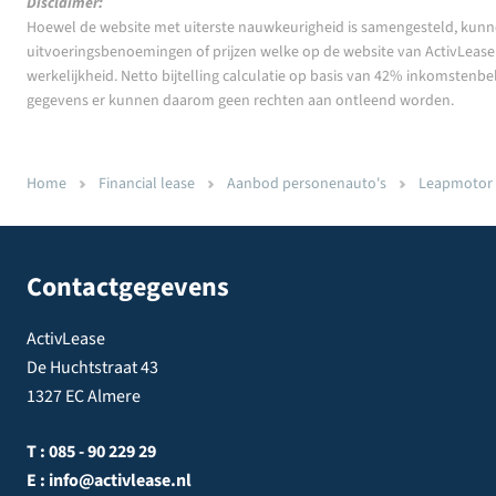
Disclaimer:
Hoewel de website met uiterste nauwkeurigheid is samengesteld, kunn
uitvoeringsbenoemingen of prijzen welke op de website van ActivLease z
werkelijkheid. Netto bijtelling calculatie op basis van 42% inkomstenbe
gegevens er kunnen daarom geen rechten aan ontleend worden.
Home
Financial lease
Aanbod personenauto's
Leapmotor T
Contactgegevens
ActivLease
De Huchtstraat 43
1327 EC Almere
T :
085 - 90 229 29
E :
info@activlease.nl