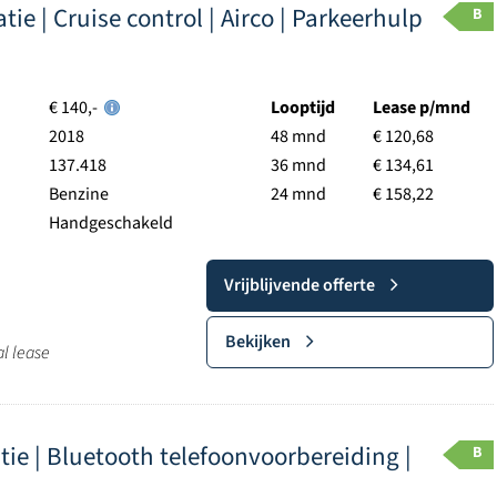
ie | Cruise control | Airco | Parkeerhulp
B
€ 140,-
Looptijd
Lease p/mnd
2018
48 mnd
€ 120,68
137.418
36 mnd
€ 134,61
Benzine
24 mnd
€ 158,22
Handgeschakeld
Vrijblijvende offerte
Bekijken
al lease
latie | Bluetooth telefoonvoorbereiding |
B