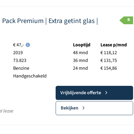
 Pack Premium | Extra getint glas |
B
€ 47,-
Looptijd
Lease p/mnd
2019
48 mnd
€ 118,12
73.823
36 mnd
€ 131,75
Benzine
24 mnd
€ 154,86
Handgeschakeld
Vrijblijvende offerte
Bekijken
al lease