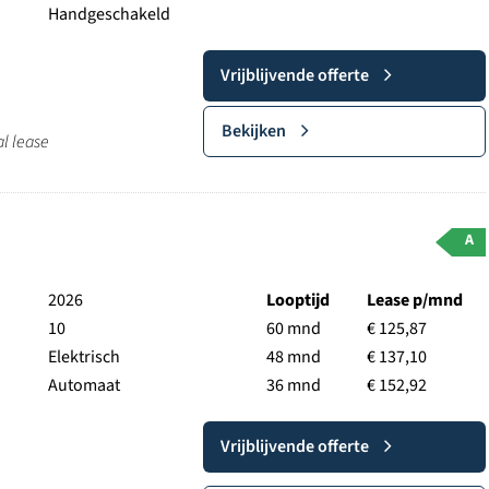
Handgeschakeld
Vrijblijvende offerte
Bekijken
al lease
A
2026
Looptijd
Lease p/mnd
10
60 mnd
€ 125,87
Elektrisch
48 mnd
€ 137,10
Automaat
36 mnd
€ 152,92
Vrijblijvende offerte