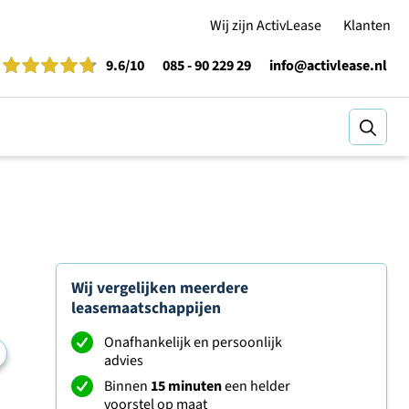
Wij zijn ActivLease
Klanten
9.6
/10
085 - 90 229 29
info@activlease.nl
Zoeke
Wij vergelijken meerdere
leasemaatschappijen
Onafhankelijk en persoonlijk
advies
Binnen
15 minuten
een helder
voorstel op maat