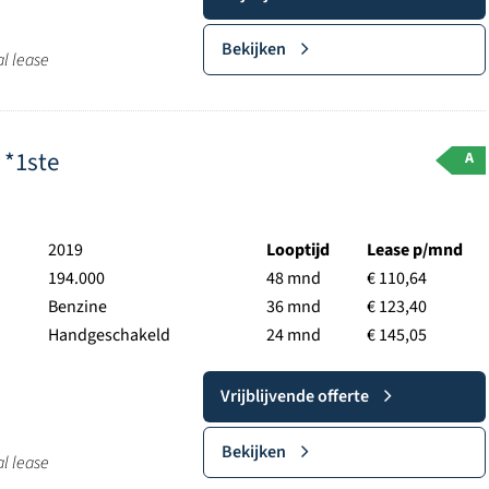
Bekijken
al lease
 *1ste
A
2019
Looptijd
Lease p/mnd
194.000
48 mnd
€ 110,64
Benzine
36 mnd
€ 123,40
Handgeschakeld
24 mnd
€ 145,05
Vrijblijvende offerte
Bekijken
al lease