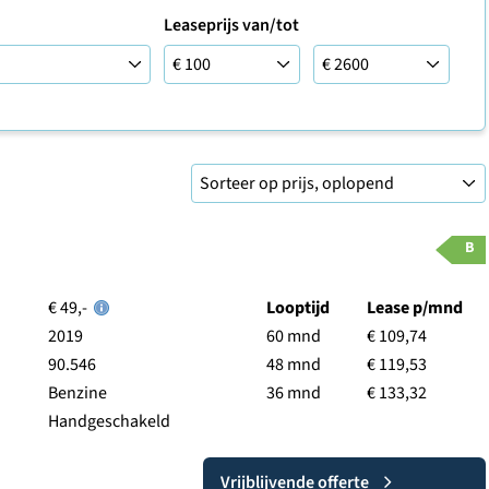
Leaseprijs van/tot
Leaseprijs tot
B
€ 49,-
Looptijd
Lease p/mnd
2019
60 mnd
€ 109,74
90.546
48 mnd
€ 119,53
Benzine
36 mnd
€ 133,32
Handgeschakeld
Vrijblijvende offerte