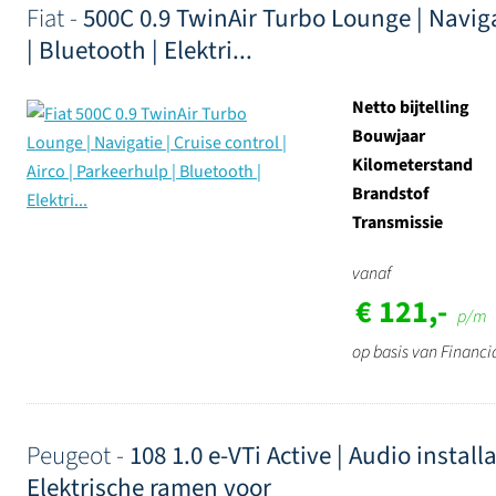
Fiat -
500C 0.9 TwinAir Turbo Lounge | Navigat
| Bluetooth | Elektri...
Netto bijtelling
Bouwjaar
Kilometerstand
Brandstof
Transmissie
vanaf
€ 121,-
p/m
op basis van Financi
Peugeot -
108 1.0 e-VTi Active | Audio instal
Elektrische ramen voor