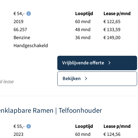
€ 54,-
Looptijd
Lease p/mnd
2019
60 mnd
€ 122,65
66.257
48 mnd
€ 133,59
Benzine
36 mnd
€ 149,00
Handgeschakeld
Vrijblijvende offerte
Bekijken
al lease
enklapbare Ramen | Telfoonhouder
€ 55,-
Looptijd
Lease p/mnd
2023
60 mnd
€ 124,56