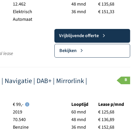
12.462
48 mnd
€ 135,68
Elektrisch
36 mnd
€ 151,33
Automaat
Vrijblijvende offerte
Bekijken
al lease
 | Navigatie | DAB+ | Mirrorlink |
B
€ 99,-
Looptijd
Lease p/mnd
2019
60 mnd
€ 125,68
70.540
48 mnd
€ 136,89
Benzine
36 mnd
€ 152,68