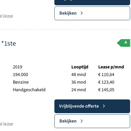
Bekijken
al lease
 *1ste
A
2019
Looptijd
Lease p/mnd
194.000
48 mnd
€ 110,64
Benzine
36 mnd
€ 123,40
Handgeschakeld
24 mnd
€ 145,05
Vrijblijvende offerte
Bekijken
al lease