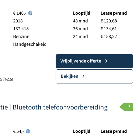
€ 140,-
Looptijd
Lease p/mnd
2018
48 mnd
€ 120,68
137.418
36 mnd
€ 134,61
Benzine
24 mnd
€ 158,22
Handgeschakeld
Vrijblijvende offerte
Bekijken
al lease
latie | Bluetooth telefoonvoorbereiding |
B
€ 54,-
Looptijd
Lease p/mnd