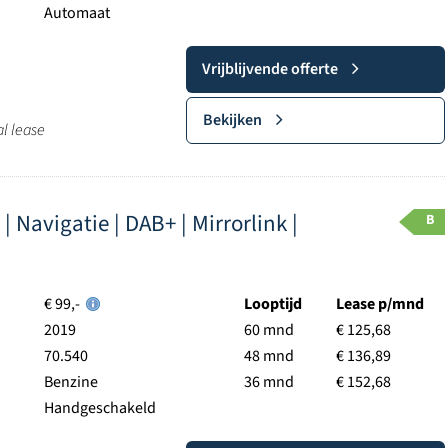
Automaat
Vrijblijvende offerte
Bekijken
al lease
 | Navigatie | DAB+ | Mirrorlink |
B
€ 99,-
Looptijd
Lease p/mnd
2019
60 mnd
€ 125,68
70.540
48 mnd
€ 136,89
Benzine
36 mnd
€ 152,68
Handgeschakeld