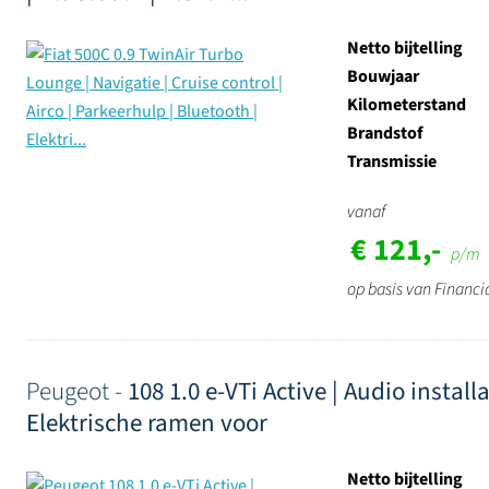
Netto bijtelling
Bouwjaar
Kilometerstand
Brandstof
Transmissie
vanaf
€ 121,-
p/m
op basis van Financi
Peugeot -
108 1.0 e-VTi Active | Audio instal
Elektrische ramen voor
Netto bijtelling