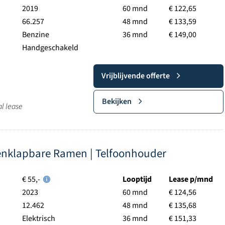
2019
60 mnd
€ 122,65
66.257
48 mnd
€ 133,59
Benzine
36 mnd
€ 149,00
Handgeschakeld
Vrijblijvende offerte
Bekijken
al lease
enklapbare Ramen | Telfoonhouder
€ 55,-
Looptijd
Lease p/mnd
2023
60 mnd
€ 124,56
12.462
48 mnd
€ 135,68
Elektrisch
36 mnd
€ 151,33