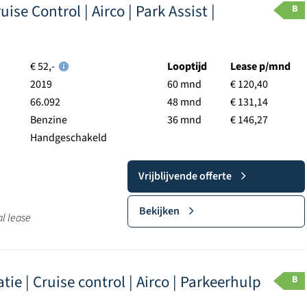
ise Control | Airco | Park Assist |
B
€ 52,-
Looptijd
Lease p/mnd
2019
60 mnd
€ 120,40
66.092
48 mnd
€ 131,14
Benzine
36 mnd
€ 146,27
Handgeschakeld
Vrijblijvende offerte
Bekijken
al lease
ie | Cruise control | Airco | Parkeerhulp
B