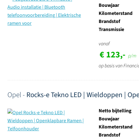
Bouwjaar
Kilometerstand
Brandstof
Transmissie
vanaf
€ 123,-
p/m
op basis van Financi
Opel -
Rocks-e Tekno LED | Wieldoppen | Op
Netto bijtelling
Bouwjaar
Kilometerstand
Brandstof