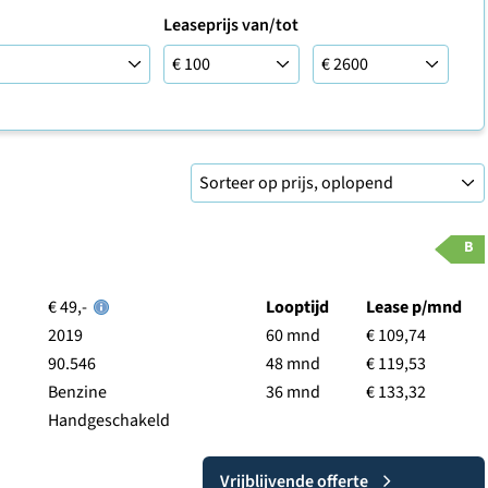
Leaseprijs van/tot
Leaseprijs tot
B
€ 49,-
Looptijd
Lease p/mnd
2019
60 mnd
€ 109,74
90.546
48 mnd
€ 119,53
Benzine
36 mnd
€ 133,32
Handgeschakeld
Vrijblijvende offerte