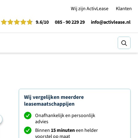
Wij zijn ActivLease
Klanten
9.6
/10
085 - 90 229 29
info@activlease.nl
Zoeke
Wij vergelijken meerdere
leasemaatschappijen
Onafhankelijk en persoonlijk
advies
Binnen
15 minuten
een helder
voorstel op maat