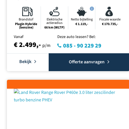
Brandstof
Elektrische
Netto bijtelling
Fiscale waarde
actieradius
Plugin Hybride
€ 1.119,-
€ 170.735,-
(benzine)
66 km (WLTP)
Vanaf
Deze auto leasen? Bel:
€ 2.499,-
085 - 90 229 29
p/m
Bekijk
Offerte aanvragen