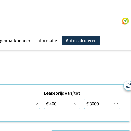
genparkbeheer
Informatie
Auto calculeren
Leaseprijs van/tot
Leaseprijs van/tot