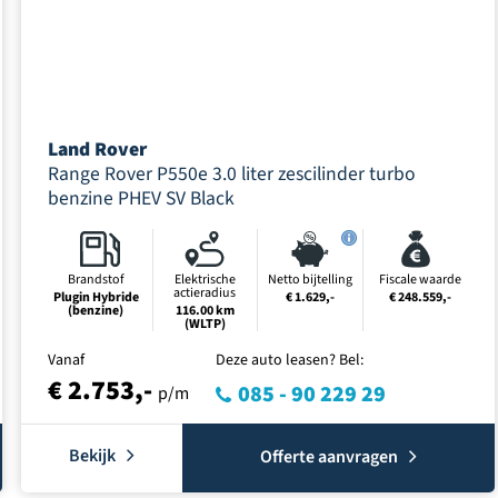
Land Rover
Range Rover P550e 3.0 liter zescilinder turbo
benzine PHEV SV Black
Brandstof
Elektrische
Netto bijtelling
Fiscale waarde
actieradius
Plugin Hybride
€ 1.629,-
€ 248.559,-
(benzine)
116.00 km
(WLTP)
Vanaf
Deze auto leasen? Bel:
€ 2.753,-
085 - 90 229 29
p/m
Bekijk
Offerte aanvragen