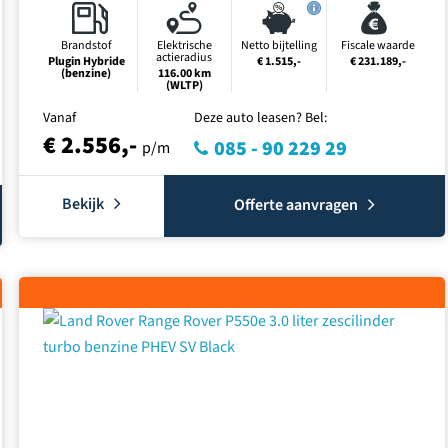
Brandstof
Elektrische
Netto bijtelling
Fiscale waarde
actieradius
Plugin Hybride
€ 1.515,-
€ 231.189,-
(benzine)
116.00 km
(WLTP)
Vanaf
Deze auto leasen? Bel:
€ 2.556,-
085 - 90 229 29
p/m
Bekijk
Offerte aanvragen