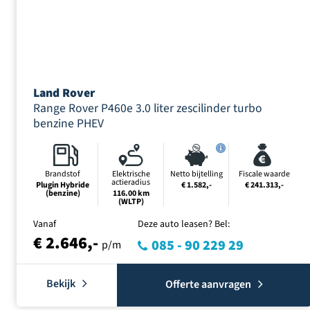
Land Rover
Range Rover P460e 3.0 liter zescilinder turbo
benzine PHEV
Brandstof
Elektrische
Netto bijtelling
Fiscale waarde
actieradius
Plugin Hybride
€ 1.582,-
€ 241.313,-
(benzine)
116.00 km
(WLTP)
Vanaf
Deze auto leasen? Bel:
€ 2.646,-
085 - 90 229 29
p/m
Bekijk
Offerte aanvragen