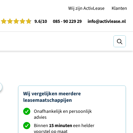
Wij zijn ActivLease
Klanten
9.6
/10
085 - 90 229 29
info@activlease.nl
Zoeke
Wij vergelijken meerdere
leasemaatschappijen
Onafhankelijk en persoonlijk
advies
Binnen
15 minuten
een helder
voorstel op maat