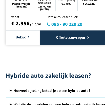
Brandstof
Elektrische
Netto bijtelling
Fiscale waarde
actieradius
Plugin Hybride
€ 1.769,-
€ 269.921,-
(benzine)
116.00 km
(WLTP)
Vanaf
Deze auto leasen? Bel:
€ 2.956,-
085 - 90 229 29
p/m
Bekijk
Offerte aanvragen
Hybride auto zakelijk leasen?
Hoeveel bijtelling betaal je op een hybride auto?
Wat zijn de voordelen van een hybride auto zakelijk lease