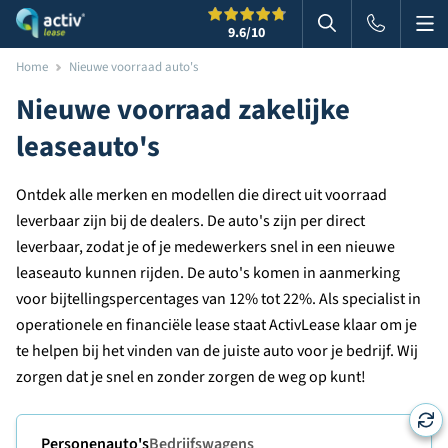
Me
Zoeken
9.6
/10
Zoeken in websi
Home
Nieuwe voorraad auto's
Nieuwe voorraad zakelijke
leaseauto's
Ontdek alle merken en modellen die direct uit voorraad
leverbaar zijn bij de dealers. De auto's zijn per direct
leverbaar, zodat je of je medewerkers snel in een nieuwe
leaseauto kunnen rijden. De auto's komen in aanmerking
voor bijtellingspercentages van 12% tot 22%. Als specialist in
operationele en financiële lease staat ActivLease klaar om je
te helpen bij het vinden van de juiste auto voor je bedrijf. Wij
zorgen dat je snel en zonder zorgen de weg op kunt!
Personenauto's
Bedrijfswagens