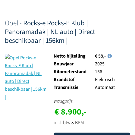
Opel -
Rocks-e Rocks-E Klub |
Panoramadak | NL auto | Direct
beschikbaar | 156km |
Netto bijtelling
€ 58,-
Bouwjaar
2025
Kilometerstand
156
Brandstof
Elektrisch
Transmissie
Automaat
Vraagprijs
€ 8.900,-
incl. btw & BPM