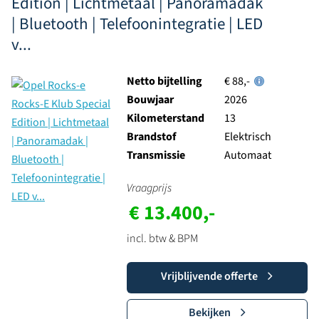
Edition | Lichtmetaal | Panoramadak
| Bluetooth | Telefoonintegratie | LED
v...
Netto bijtelling
€ 88,-
Bouwjaar
2026
Kilometerstand
13
Brandstof
Elektrisch
Transmissie
Automaat
Vraagprijs
€ 13.400,-
incl. btw & BPM
Vrijblijvende offerte
Bekijken