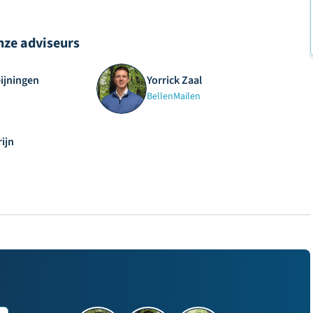
nze adviseurs
eijningen
Yorrick Zaal
Bellen
Mailen
ijn