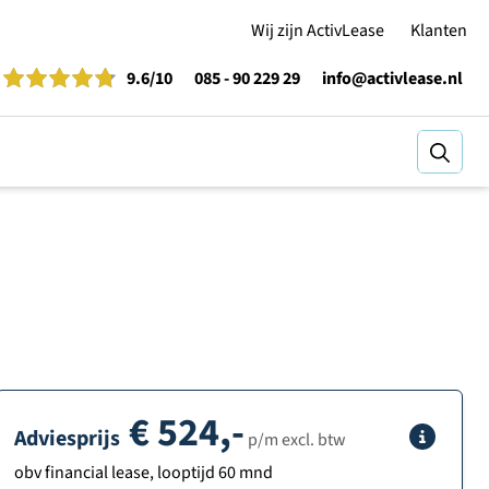
Wij zijn ActivLease
Klanten
9.6
/10
085 - 90 229 29
info@activlease.nl
Zoeke
€
524,-
Adviesprijs
Info
p/m excl. btw
obv financial lease, looptijd 60 mnd