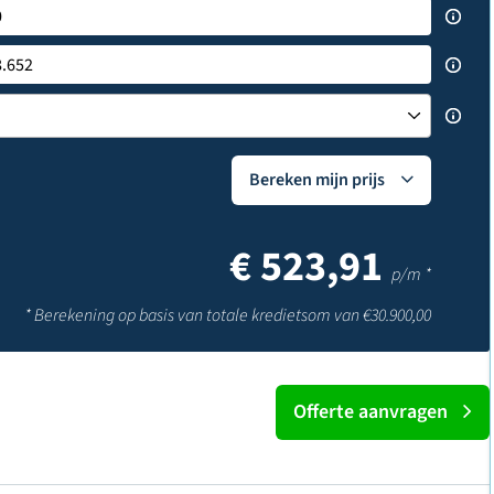
Bereken mijn prijs
€
523,91
p/m *
* Berekening op basis van totale kredietsom van €
30.900,00
Offerte aanvragen