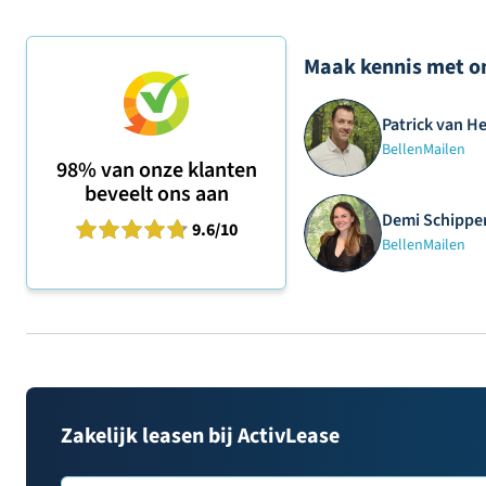
Maak kennis met o
Patrick van H
Bellen
Mailen
98%
van onze klanten
beveelt ons aan
Demi Schipper
9.6
/10
Bellen
Mailen
Zakelijk leasen bij ActivLease