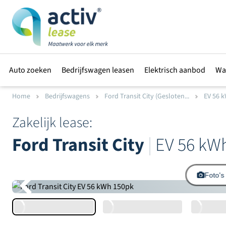
Auto zoeken
Bedrijfswagen leasen
Elektrisch aanbod
Wa
Home
Bedrijfswagens
Ford Transit City (Gesloten...
EV 56 
Zakelijk lease:
Ford Transit City
|
EV 56 kW
Foto's