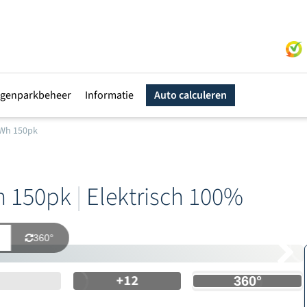
genparkbeheer
Informatie
Auto calculeren
kWh 150pk
h 150pk
|
Elektrisch 100%
360°
+12