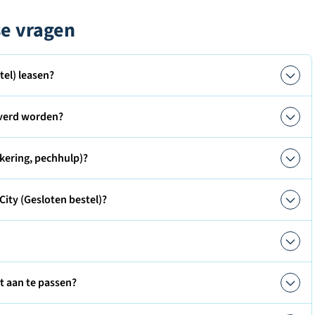
se vragen
tel) leasen?
leverd worden?
kering, pechhulp)?
City (Gesloten bestel)?
ct aan te passen?