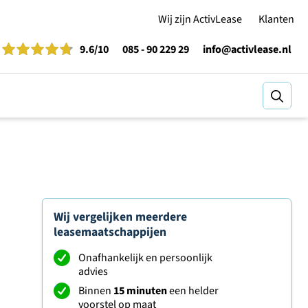
Wij zijn ActivLease
Klanten
9.6
/10
085 - 90 229 29
info@activlease.nl
Zoeke
Wij vergelijken meerdere
leasemaatschappijen
Onafhankelijk en persoonlijk
advies
Binnen
15 minuten
een helder
voorstel op maat