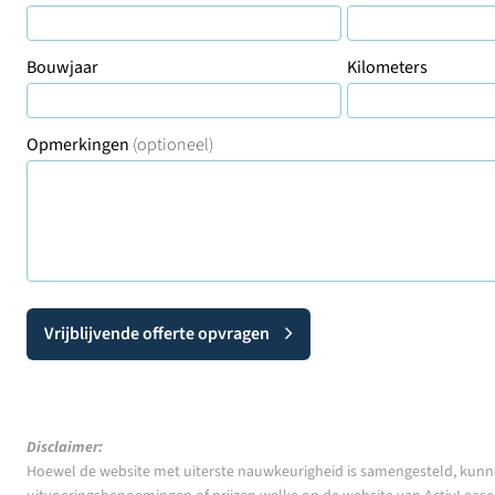
Bouwjaar
Kilometers
Opmerkingen
(optioneel)
Vrijblijvende offerte opvragen
Disclaimer:
Hoewel de website met uiterste nauwkeurigheid is samengesteld, kunn