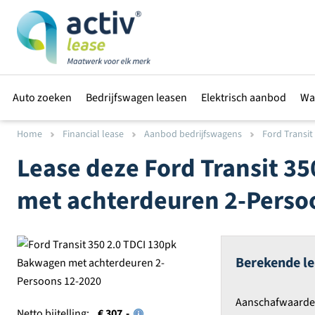
Auto zoeken
Bedrijfswagen leasen
Elektrisch aanbod
Wa
Home
Financial lease
Aanbod bedrijfswagens
Ford Transit 
Lease deze
Ford
Transit 3
met achterdeuren 2-Perso
Berekende le
Aanschafwaarde e
Netto bijtelling:
€ 307,-