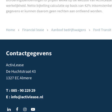
uitvoeringsbenoemingen of prijzen welke op de website van ActivLease z
werkelijkheid. Netto bijtelling calculatie op basis van 42% inkomstenbe
gegevens er kunnen daarom geen rechten aan ontleend worden.
Home
Financial lease
Aanbod bedrijfswagens
Ford Transit 
Contactgegevens
ActivLease
De Huchtstraat 43
1327 EC Almere
T :
085 - 90 229 29
E :
info@activlease.nl