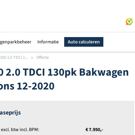
genparkbeheer
Informatie
Auto calculeren
350 2.0 TDCI 1...
Offerte
50 2.0 TDCI 130pk Bakwagen
ons 12-2020
aseprijs
xcl. btw incl. BPM:
€ 7.950,-