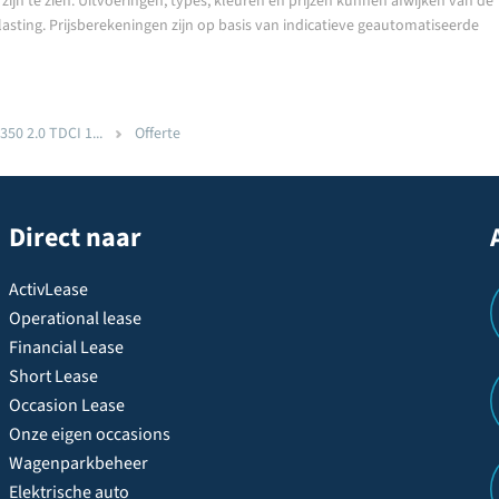
ijn te zien. Uitvoeringen, types, kleuren en prijzen kunnen afwijken van de
lasting. Prijsberekeningen zijn op basis van indicatieve geautomatiseerde
350 2.0 TDCI 1...
Offerte
Direct naar
ActivLease
Operational lease
Financial Lease
Short Lease
Occasion Lease
Onze eigen occasions
Wagenparkbeheer
Elektrische auto