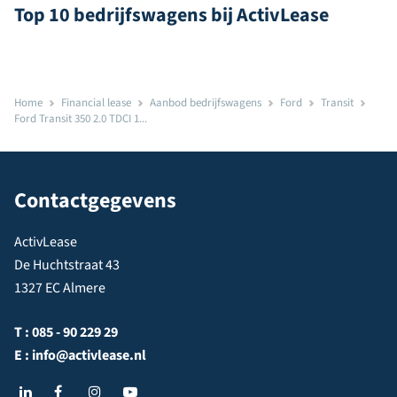
Top 10 bedrijfswagens bij ActivLease
Home
Financial lease
Aanbod bedrijfswagens
Ford
Transit
Ford Transit 350 2.0 TDCI 1...
Contactgegevens
ActivLease
De Huchtstraat 43
1327 EC Almere
T :
085 - 90 229 29
E :
info@activlease.nl