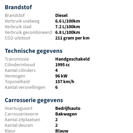
Brandstof
Brandstof
Diesel
Verbruik snelweg
6.6 L/100km
Verbruik stad
7.2 L/100km
Verbruik gecombineerd
6.8 L/100km
CO2-uitstoot
211 gram per km
Technische gegevens
Transmissie
Handgeschakeld
Cilinderinhoud
1995 cc
Aantal cilinders
4
Vermogen
96 kW
Topsnelheid
157 km/h
Aantal versnellingen
6
Carrosserie gegevens
Voertuigsoort
Bedrijfsauto
Carrosserievorm
Bakwagen
Aantal zitplaatsen
2
Aantal deuren
2
Kleur
Blauw