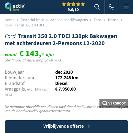
Me
Zoeken
9.6
/10
Zoeken in websi
Home
Financial lease
Aanbod bedrijfswagens
Ford
Transit
Ford Transit 350 2.0 TDCI 1...
Ford
Transit 350 2.0 TDCI 130pk Bakwagen
met achterdeuren 2-Persoons 12-2020
€ 143,-
vanaf
p/m
obv financial lease, looptijd 60 mnd
Bouwjaar
dec 2020
Kilometerstand
172.248 km
Brandstof
Diesel
Vraagprijs,
€ 7.950,00
excl. btw incl.
BPM
VERGROOT
De getoonde afbeeldingen dienen uitsluitend ter illustratie en kunnen afwijken
van de daadwerkelijk geadverteerde auto.
Vrijblijvende offerte