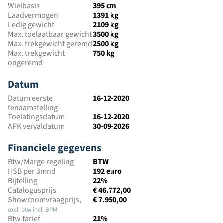
Wielbasis
395 cm
Laadvermogen
1391 kg
Ledig gewicht
2109 kg
Max. toelaatbaar gewicht
3500 kg
Max. trekgewicht geremd
2500 kg
Max. trekgewicht
750 kg
ongeremd
Datum
Datum eerste
16-12-2020
tenaamstelling
Toelatingsdatum
16-12-2020
APK vervaldatum
30-09-2026
Financiele gegevens
Btw/Marge regeling
BTW
HSB per 3mnd
192 euro
Bijtelling
22%
Catalogusprijs
€ 46.772,00
Showroomvraagprijs,
€ 7.950,00
excl. btw incl. BPM
Btw tarief
21%