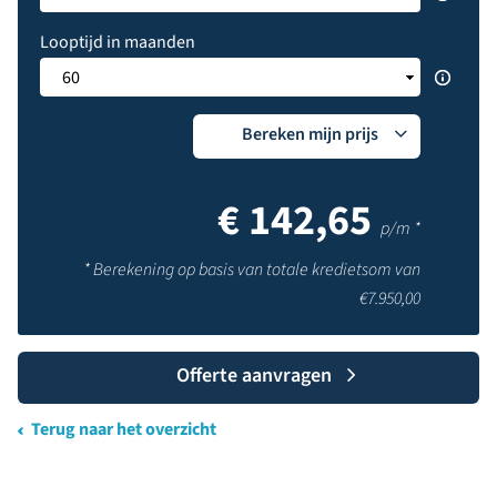
Looptijd in maanden
Bereken mijn prijs
€
142,65
p/m *
* Berekening op basis van totale kredietsom van
€
7.950,00
Offerte aanvragen
Terug naar het overzicht