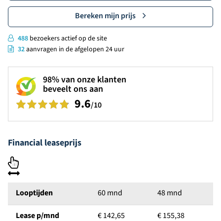
Bereken mijn prijs
488
bezoekers actief op de site
32
aanvragen in de afgelopen 24 uur
98%
van onze klanten
beveelt ons aan
9.6
/10
Financial leaseprijs
Looptijden
60 mnd
48 mnd
Lease p/mnd
€ 142,65
€ 155,38
€