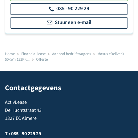
085 - 90 229 29
Stuur een e-mail
Home
Financial lease
Aanbod bedrijfswagens
Maxus eDeliver3
50kWh 122PK...
Offerte
Contactgegevens
ActivLease
De Huchtstraat 43
1327 EC Almere
T :
085 - 90 229 29