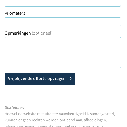
Kilometers
Opmerkingen
(optioneel)
Vrijblijvende offerte opvragen
Disclaimer:
Hoewel de website met uiterste nauwkeurigheid is samengesteld,
kunnen er geen rechten worden ontleend aan, afbeeldingen,
uitvoeringsbenoemingen of prijzen welke op de website van