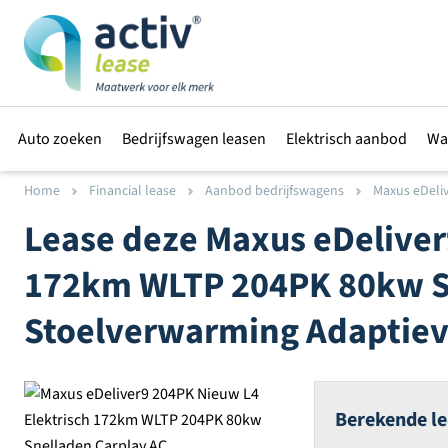
Auto zoeken
Bedrijfswagen leasen
Elektrisch aanbod
Wa
Home
Financial lease
Aanbod bedrijfswagens
Maxus eDeliv
Lease deze
Maxus
eDeliver
172km WLTP 204PK 80kw S
Stoelverwarming Adaptieve
Berekende le