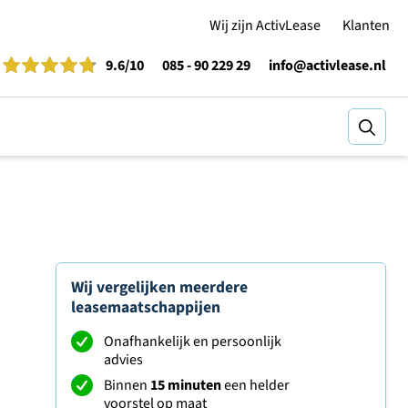
Wij zijn ActivLease
Klanten
9.6
/10
085 - 90 229 29
info@activlease.nl
Zoeke
Wij vergelijken meerdere
leasemaatschappijen
Onafhankelijk en persoonlijk
advies
Binnen
15 minuten
een helder
voorstel op maat