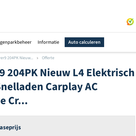
genparkbeheer
Informatie
Auto calculeren
er9 204PK Nieuw...
Offerte
9 204PK Nieuw L4 Elektrisch
nelladen Carplay AC
 Cr...
aseprijs