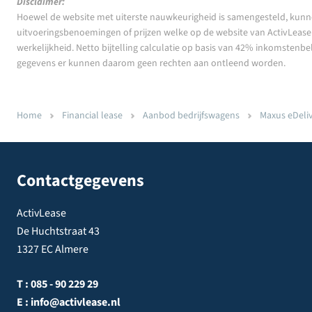
Disclaimer:
Hoewel de website met uiterste nauwkeurigheid is samengesteld, kunn
uitvoeringsbenoemingen of prijzen welke op de website van ActivLease z
werkelijkheid. Netto bijtelling calculatie op basis van 42% inkomstenbe
gegevens er kunnen daarom geen rechten aan ontleend worden.
Home
Financial lease
Aanbod bedrijfswagens
Maxus eDeliv
Contactgegevens
ActivLease
De Huchtstraat 43
1327 EC Almere
T :
085 - 90 229 29
E :
info@activlease.nl