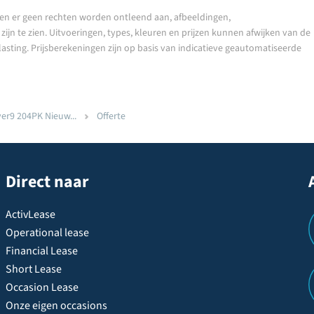
en er geen rechten worden ontleend aan, afbeeldingen,
ijn te zien. Uitvoeringen, types, kleuren en prijzen kunnen afwijken van de
lasting. Prijsberekeningen zijn op basis van indicatieve geautomatiseerde
er9 204PK Nieuw...
Offerte
Direct naar
ActivLease
Operational lease
Financial Lease
Short Lease
Occasion Lease
Onze eigen occasions