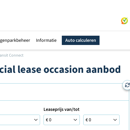
genparkbeheer
Informatie
Auto calculeren
ansit Connect
cial lease occasion aanbod
Leaseprijs van/tot
Leaseprijs tot