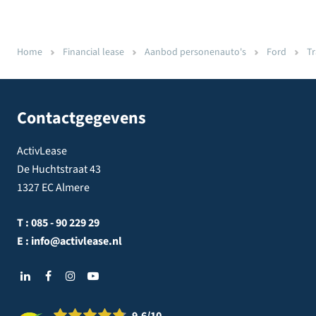
Home
Financial lease
Aanbod personenauto's
Ford
Tr
Contactgegevens
ActivLease
De Huchtstraat 43
1327 EC Almere
T :
085 - 90 229 29
E :
info@activlease.nl