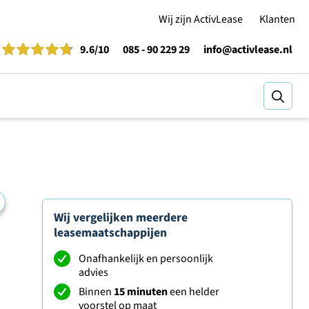
Wij zijn ActivLease
Klanten
9.6
/10
085 - 90 229 29
info@activlease.nl
Zoeke
Wij vergelijken meerdere
leasemaatschappijen
Onafhankelijk en persoonlijk
advies
Binnen
15 minuten
een helder
voorstel op maat