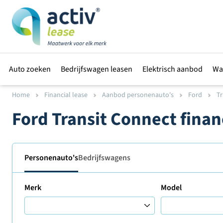
Auto zoeken
Bedrijfswagen leasen
Elektrisch aanbod
Wa
Home
Financial lease
Aanbod personenauto's
Ford
Tr
Ford Transit Connect finan
Personenauto's
Bedrijfswagens
Merk
Model